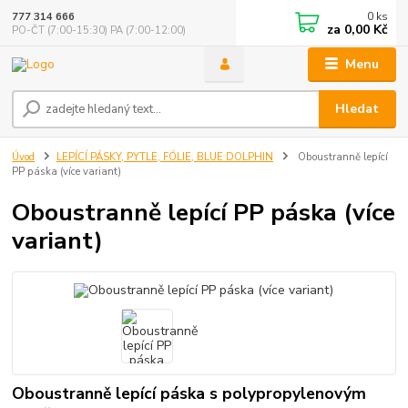
0
ks
777 314 666
za
0,00 Kč
PO-ČT (7:00-15:30) PA (7:00-12:00)
Menu
Hledat
Úvod
LEPÍCÍ PÁSKY, PYTLE, FÓLIE, BLUE DOLPHIN
Oboustranně lepící
PP páska (více variant)
Oboustranně lepící PP páska (více
variant)
Oboustranně lepící páska s polypropylenovým