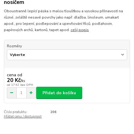
nosičem
Oboustranně lepící páska s malou tloušťkou a vysokou přilnavostí na
různé, zvláště nesavé povrchy jako např. dlažba, linoleum, umakart
apod., pro lepení, podlepování a upevňování filců, podlahovin,
papírových archů, kartonů, tapet apod.
celý popis
Rozměry
cena od
20 Kč
/
ks
od
17 Kč
bez DPH
Přidat do košíku
Číslo produktu:
206
Hlídat cenu / dostupnost