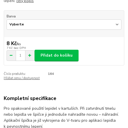
lepení.
celý popis
Barva
8 Kč
/
ks
7 Kč
bez DPH
Přidat do košíku
Číslo produktu:
164
Hlídat cenu / dostupnost
Kompletní specifikace
Pro opakované použití lepidel v kartuších. Při zatvrdnutí tmelu
nebo lepidla ve špičce ji jednoduše nahradíte novou – náhradní.
Aplikační špička je již vykrojena do V-tvaru pro aplikaci lepidla
k pevnostnímu lepení.