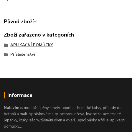
Původ zboží
Zboží zařazeno v kategoriích
APLIKAČNÍ POMŮCKY
Příslušenství
Informace
Nabízíme:
montážní pěny, tmely, lepidla, chemické kotvy, přísady do
betonů a malt, správkové malty, ochranu dřeva, hydroizolace, tekuté
lepenky, štuky, sádry, těsnění oken a dveří, lepící pásky a fólie, aplikační
pomůcky...