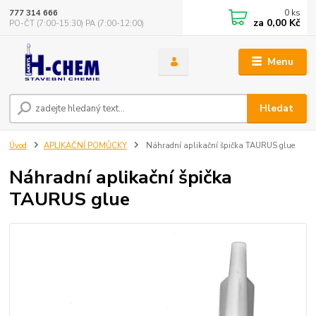
0
ks
777 314 666
za
0,00 Kč
PO-ČT (7:00-15:30) PA (7:00-12:00)
Menu
Hledat
Úvod
APLIKAČNÍ POMŮCKY
Náhradní aplikační špička TAURUS glue
Náhradní aplikační špička
TAURUS glue