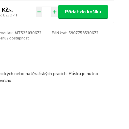
 Kč
/
ks
Přidat do košíku
Kč
bez DPH
roduktu:
MT525030672
EAN kód:
5907758530672
cenu / dostupnost
rnických nebo natěračských pracích. Pásku je nutno
vrchu.