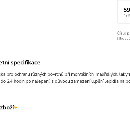
59
49 
Číslo p
Hlídat 
tní specifikace
ska pro ochranu různých povrchů při montážních, malířských, laký
 do 24 hodin po nalepení, z důvodu zamezení ulpění lepidla na po
zboží