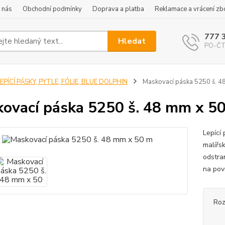
 nás
Obchodní podmínky
Doprava a platba
Reklamace a vrácení zb
777 
Hledat
PO-ČT 
EPÍCÍ PÁSKY, PYTLE, FÓLIE, BLUE DOLPHIN
Maskovací páska 5250 š. 4
ovací páska 5250 š. 48 mm x 5
Lepící
malířs
odstra
na pov
Ro