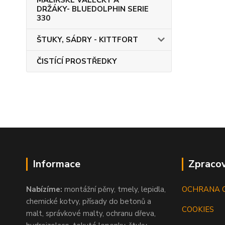
MALÍŘSKÉ VÁLEČKY A
DRŽÁKY- BLUEDOLPHIN SERIE
330
ŠTUKY, SÁDRY - KITTFORT
ČISTÍCÍ PROSTŘEDKY
Informace
Zpracov
Nabízíme:
montážní pěny, tmely, lepidla,
OCHRANA 
chemické kotvy, přísady do betonů a
COOKIES
malt, správkové malty, ochranu dřeva,