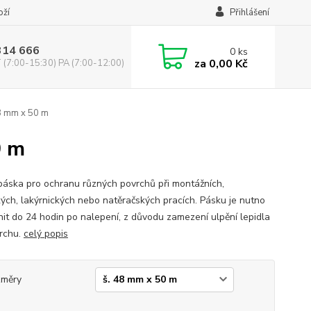
oží
Přihlášení
314 666
0
ks
za
0,00 Kč
(7:00-15:30) PA (7:00-12:00)
8 mm x 50 m
0 m
 páska pro ochranu různých povrchů při montážních,
kých, lakýrnických nebo natěračských pracích. Pásku je nutno
nit do 24 hodin po nalepení, z důvodu zamezení ulpění lepidla
rchu.
celý popis
změry