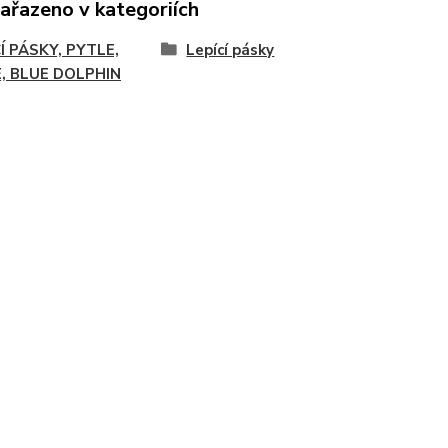
zařazeno v kategoriích
Í PÁSKY, PYTLE,
Lepící pásky
E, BLUE DOLPHIN