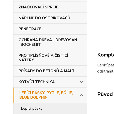
ZNAČKOVACÍ SPREJE
NÁPLNĚ DO OSTŘIKOVAČŮ
PENETRACE
OCHRANA DŘEVA - DŘEVOSAN
, BOCHEMIT
Komple
PROTIPLÍSŇOVÉ A ČISTÍCÍ
NÁTĚRY
Lepící pá
PŘÍSADY DO BETONŮ A MALT
odstranit
KOTVÍCÍ TECHNIKA
LEPÍCÍ PÁSKY, PYTLE, FÓLIE,
Původ 
BLUE DOLPHIN
Lepící pásky