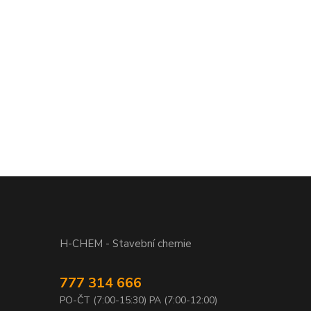
H-CHEM - Stavební chemie
777 314 666
PO-ČT (7:00-15:30) PA (7:00-12:00)