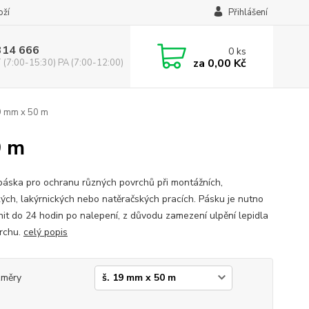
oží
Přihlášení
314 666
0
ks
za
0,00 Kč
(7:00-15:30) PA (7:00-12:00)
9 mm x 50 m
0 m
 páska pro ochranu různých povrchů při montážních,
kých, lakýrnických nebo natěračských pracích. Pásku je nutno
nit do 24 hodin po nalepení, z důvodu zamezení ulpění lepidla
rchu.
celý popis
změry