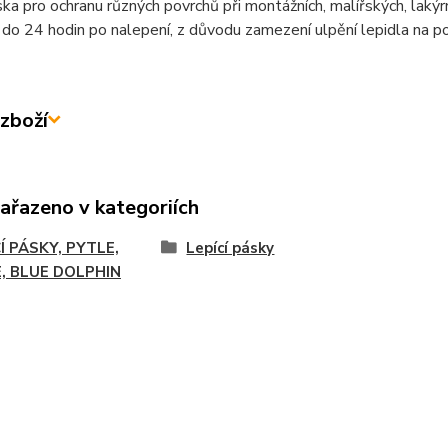
ska pro ochranu různých povrchů při montážních, malířských, laký
 do 24 hodin po nalepení, z důvodu zamezení ulpění lepidla na po
zboží
zařazeno v kategoriích
Í PÁSKY, PYTLE,
Lepící pásky
E, BLUE DOLPHIN