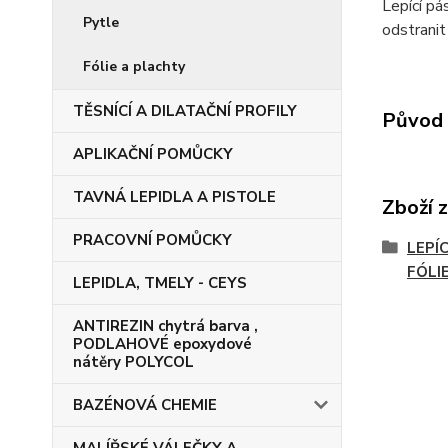
Lepící pá
Pytle
odstranit
Fólie a plachty
TĚSNÍCÍ A DILATAČNÍ PROFILY
Původ 
APLIKAČNÍ POMŮCKY
TAVNÁ LEPIDLA A PISTOLE
Zboží 
PRACOVNÍ POMŮCKY
LEPÍC
FÓLI
LEPIDLA, TMELY - CEYS
ANTIREZIN chytrá barva ,
PODLAHOVÉ epoxydové
nátěry POLYCOL
BAZÉNOVÁ CHEMIE