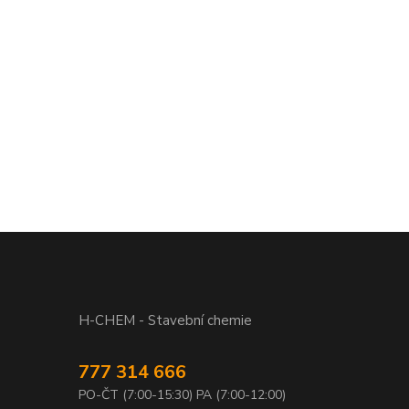
H-CHEM - Stavební chemie
777 314 666
PO-ČT (7:00-15:30) PA (7:00-12:00)