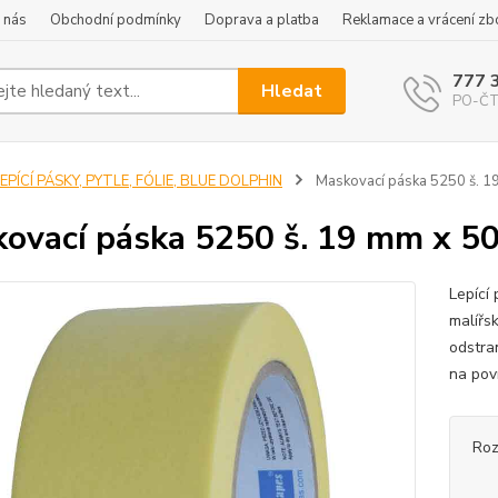
 nás
Obchodní podmínky
Doprava a platba
Reklamace a vrácení zb
777 
Hledat
PO-ČT 
EPÍCÍ PÁSKY, PYTLE, FÓLIE, BLUE DOLPHIN
Maskovací páska 5250 š. 1
ovací páska 5250 š. 19 mm x 5
Lepící
malířs
odstra
na pov
Ro