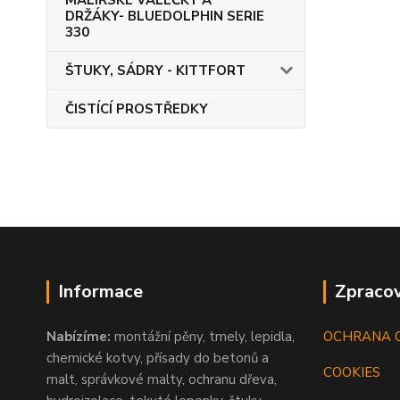
MALÍŘSKÉ VÁLEČKY A
DRŽÁKY- BLUEDOLPHIN SERIE
330
ŠTUKY, SÁDRY - KITTFORT
ČISTÍCÍ PROSTŘEDKY
Informace
Zpracov
Nabízíme:
montážní pěny, tmely, lepidla,
OCHRANA 
chemické kotvy, přísady do betonů a
COOKIES
malt, správkové malty, ochranu dřeva,