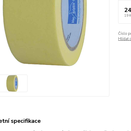
24
19 
Číslo p
Hlídat 
tní specifikace