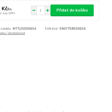
 Kč
/
ks
Přidat do košíku
Kč
bez DPH
roduktu:
MT525030634
EAN kód:
5907758530634
cenu / dostupnost