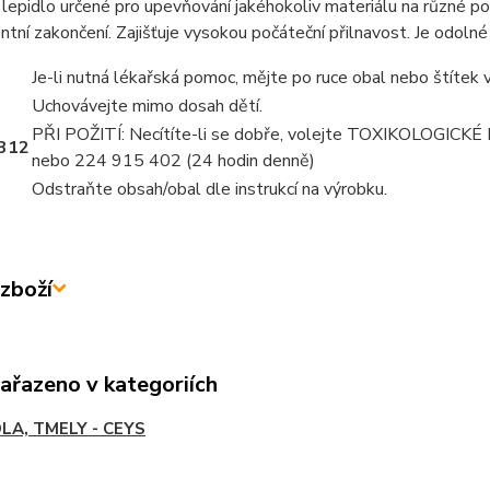
lepidlo určené pro upevňování jakéhokoliv materiálu na různé pod
ntní zakončení. Zajišťuje vysokou počáteční přilnavost. Je odol
Je-li nutná lékařská pomoc, mějte po ruce obal nebo štítek 
Uchovávejte mimo dosah dětí.
PŘI POŽITÍ: Necítíte-li se dobře, volejte TOXIKOLOGI
312
nebo 224 915 402 (24 hodin denně)
Odstraňte obsah/obal dle instrukcí na výrobku.
zboží
zařazeno v kategoriích
DLA, TMELY - CEYS