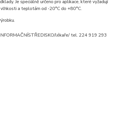
klady. Je speciálně určeno pro aplikace, které vyžadují
né vlhkosti a teplotám od -20°C do +80°C.
výrobku.
CKÉ INFORMAČNÍSTŘEDISKO/lékaře/ tel. 224 919 293