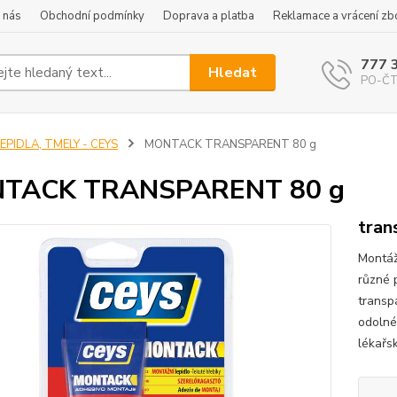
 nás
Obchodní podmínky
Doprava a platba
Reklamace a vrácení zb
777 
Hledat
PO-ČT 
EPIDLA, TMELY - CEYS
MONTACK TRANSPARENT 80 g
TACK TRANSPARENT 80 g
tran
Montáž
různé 
transpa
odolné
lékařs