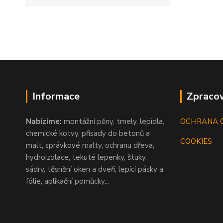
Informace
Zpracov
Nabízíme:
montážní pěny, tmely, lepidla,
OCHRANA 
chemické kotvy, přísady do betonů a
COOKIES
malt, správkové malty, ochranu dřeva,
hydroizolace, tekuté lepenky, štuky,
sádry, těsnění oken a dveří, lepící pásky a
fólie, aplikační pomůcky...