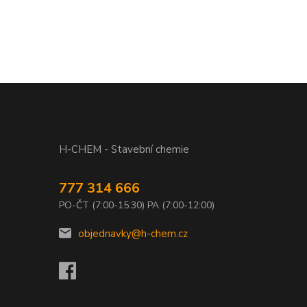
H-CHEM - Stavební chemie
777 314 666
PO-ČT (7:00-15:30) PA (7:00-12:00)
objednavky@h-chem.cz