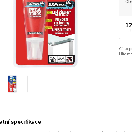
Ob
12
106
Číslo p
Hlídat 
tní specifikace