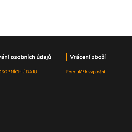
ání osobních údajů
Vrácení zboží
OSOBNÍCH ÚDAJŮ
Formulář k vyplnění