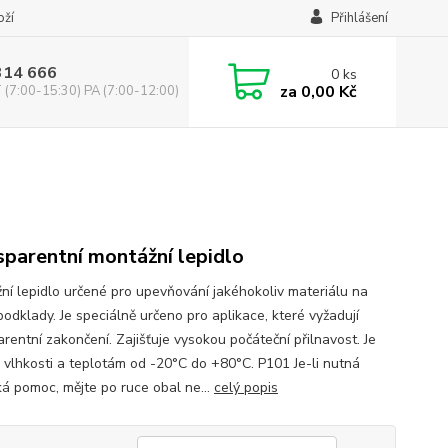
oží
Přihlášení
314 666
0
ks
za
0,00 Kč
(7:00-15:30) PA (7:00-12:00)
sparentní montážní lepidlo
ní lepidlo určené pro upevňování jakéhokoliv materiálu na
podklady. Je speciálně určeno pro aplikace, které vyžadují
rentní zakončení. Zajišťuje vysokou počáteční přilnavost. Je
 vlhkosti a teplotám od -20°C do +80°C. P101 Je-li nutná
ká pomoc, mějte po ruce obal ne...
celý popis