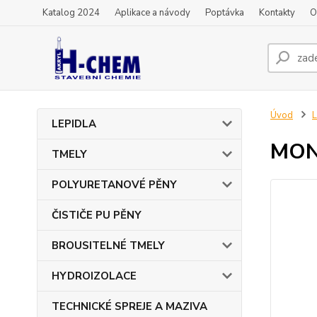
Katalog 2024
Aplikace a návody
Poptávka
Kontakty
O
Úvod
L
LEPIDLA
MON
TMELY
POLYURETANOVÉ PĚNY
ČISTIČE PU PĚNY
BROUSITELNÉ TMELY
HYDROIZOLACE
TECHNICKÉ SPREJE A MAZIVA