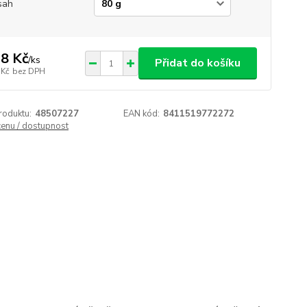
sah
8 Kč
/
ks
Přidat do košíku
 Kč
bez DPH
roduktu:
48507227
EAN kód:
8411519772272
cenu / dostupnost