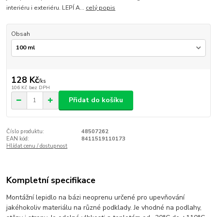
interiéru i exteriéru. LEPÍ A...
celý popis
Obsah
128 Kč
/
ks
106 Kč
bez DPH
Přidat do košíku
Číslo produktu:
48507262
EAN kód:
8411519110173
Hlídat cenu / dostupnost
Kompletní specifikace
Montážní lepidlo na bázi neoprenu určené pro upevňování
jakéhokoliv materiálu na různé podklady. Je vhodné na podlahy,