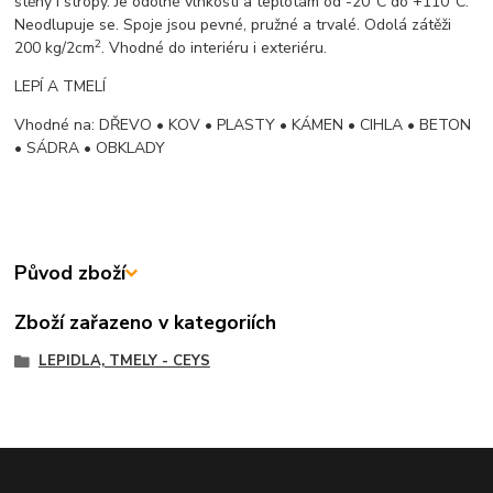
stěny i stropy. Je odolné vlhkosti a teplotám od -20°C do +110°C.
Neodlupuje se. Spoje jsou pevné, pružné a trvalé. Odolá zátěži
2
200 kg/2cm
. Vhodné do interiéru i exteriéru.
LEPÍ A TMELÍ
Vhodné na: DŘEVO • KOV • PLASTY • KÁMEN • CIHLA • BETON
• SÁDRA • OBKLADY
Původ zboží
Zboží zařazeno v kategoriích
LEPIDLA, TMELY - CEYS