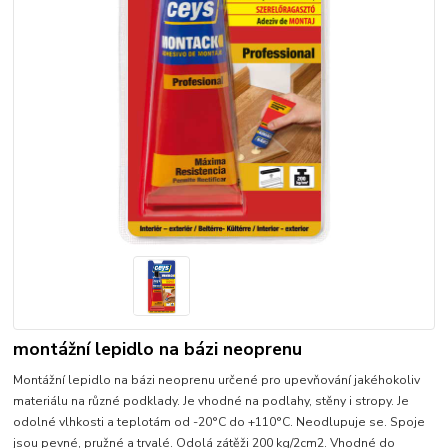
montážní lepidlo na bázi neoprenu
Montážní lepidlo na bázi neoprenu určené pro upevňování jakéhokoliv
materiálu na různé podklady. Je vhodné na podlahy, stěny i stropy. Je
odolné vlhkosti a teplotám od -20°C do +110°C. Neodlupuje se. Spoje
jsou pevné, pružné a trvalé. Odolá zátěži 200 kg/2cm2. Vhodné do