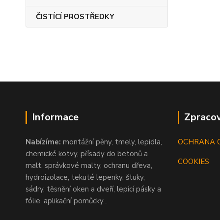
ČISTÍCÍ PROSTŘEDKY
Informace
Zpracov
Nabízíme:
montážní pěny, tmely, lepidla,
OCHRANA 
chemické kotvy, přísady do betonů a
COOKIES
malt, správkové malty, ochranu dřeva,
hydroizolace, tekuté lepenky, štuky,
sádry, těsnění oken a dveří, lepící pásky a
fólie, aplikační pomůcky...