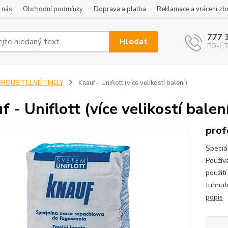
 nás
Obchodní podmínky
Doprava a platba
Reklamace a vrácení zb
777 
Hledat
PO-ČT 
BROUSITELNÉ TMELY
Knauf - Uniflott (více velikostí balení)
f - Uniflott (více velikostí balen
prof
Speciá
Používá
použit
tuhnutí
popis