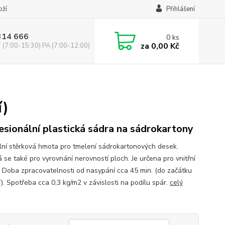
oží
Přihlášení
314 666
0
ks
za
0,00 Kč
(7:00-15:30) PA (7:00-12:00)
í)
esionální plastická sádra na sádrokartony
lní stěrková hmota pro tmelení sádrokartonových desek.
 se také pro vyrovnání nerovností ploch. Je určena pro vnitřní
í. Doba zpracovatelnosti od nasypání cca 45 min. (do začátku
). Spotřeba cca 0,3 kg/m2 v závislosti na podílu spár.
celý