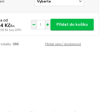
ení
na od
Přidat do košíku
4 Kč
/
ks
235 Kč
bez DPH
roduktu:
086
Hlídat cenu / dostupnost