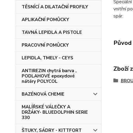
Speciální
TĚSNÍCÍ A DILATAČNÍ PROFILY
vnitřní p
spár.
APLIKAČNÍ POMŮCKY
TAVNÁ LEPIDLA A PISTOLE
Původ 
PRACOVNÍ POMŮCKY
LEPIDLA, TMELY - CEYS
Zboží 
ANTIREZIN chytrá barva ,
PODLAHOVÉ epoxydové
BROU
nátěry POLYCOL
BAZÉNOVÁ CHEMIE
MALÍŘSKÉ VÁLEČKY A
DRŽÁKY- BLUEDOLPHIN SERIE
330
ŠTUKY, SÁDRY - KITTFORT