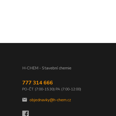
H-CHEM - Stavební chemie
777 314 666
PO-ČT (7:00-15:30) PA (7:00-12:00)
objednavky@h-chem.cz