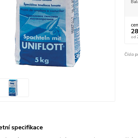
Bal
ce
28
od
Číslo p
tní specifikace