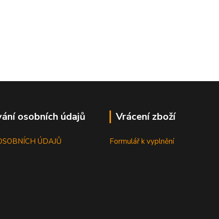
ání osobních údajů
Vrácení zboží
OSOBNÍCH ÚDAJŮ
Formulář k vyplnění