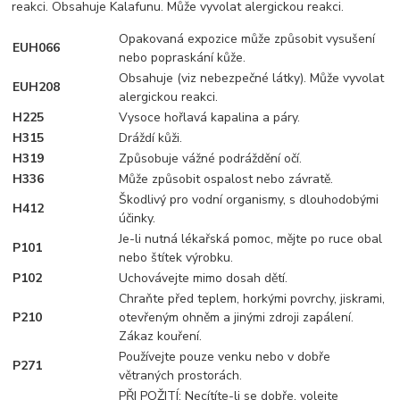
reakci. Obsahuje Kalafunu. Může vyvolat alergickou reakci.
Opakovaná expozice může způsobit vysušení
EUH066
nebo popraskání kůže.
Obsahuje (viz nebezpečné látky). Může vyvolat
EUH208
alergickou reakci.
H225
Vysoce hořlavá kapalina a páry.
H315
Dráždí kůži.
H319
Způsobuje vážné podráždění očí.
H336
Může způsobit ospalost nebo závratě.
Škodlivý pro vodní organismy, s dlouhodobými
H412
účinky.
Je-li nutná lékařská pomoc, mějte po ruce obal
P101
nebo štítek výrobku.
P102
Uchovávejte mimo dosah dětí.
Chraňte před teplem, horkými povrchy, jiskrami,
P210
otevřeným ohněm a jinými zdroji zapálení.
Zákaz kouření.
Používejte pouze venku nebo v dobře
P271
větraných prostorách.
PŘI POŽITÍ: Necítíte-li se dobře, volejte