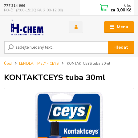
0
ks
777 314 666
za
0,00 Kč
PO-ČT (7:00-15:30) PA (7:00-12:00)
Menu
Hledat
Úvod
LEPIDLA, TMELY - CEYS
KONTAKTCEYS tuba 30ml
KONTAKTCEYS tuba 30ml