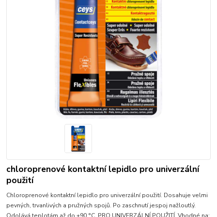
chloroprenové kontaktní lepidlo pro univerzální
použití
Chloroprenové kontaktní lepidlo pro univerzální použití. Dosahuje velmi
pevných, trvanlivých a pružných spojů. Po zaschnutí jespoj nažloutlý.
Odolává teplotám až do +90 °C. PRO UNIVERZÁLNÍ POUŽITÍ. Vhodné na: