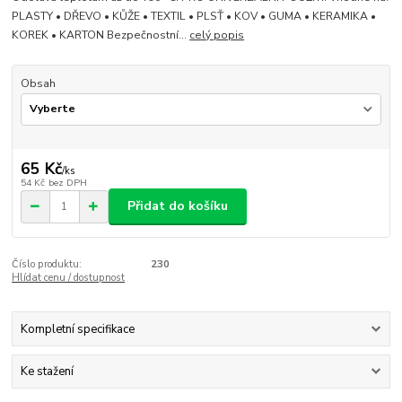
PLASTY • DŘEVO • KŮŽE • TEXTIL • PLSŤ • KOV • GUMA • KERAMIKA •
KOREK • KARTON Bezpečnostní...
celý popis
Obsah
65 Kč
/
ks
54 Kč
bez DPH
Přidat do košíku
Číslo produktu:
230
Hlídat cenu / dostupnost
Kompletní specifikace
Ke stažení