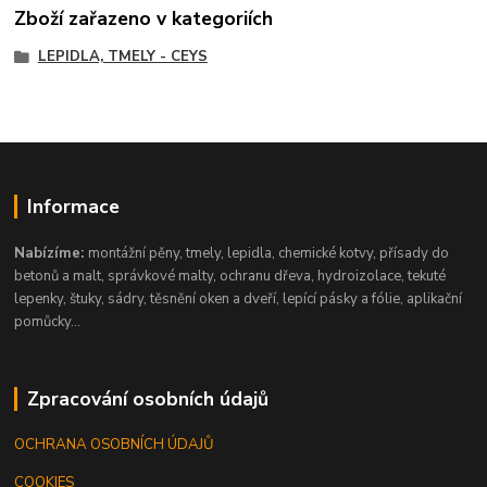
Zboží zařazeno v kategoriích
LEPIDLA, TMELY - CEYS
Informace
Nabízíme:
montážní pěny, tmely, lepidla, chemické kotvy, přísady do
betonů a malt, správkové malty, ochranu dřeva, hydroizolace, tekuté
lepenky, štuky, sádry, těsnění oken a dveří, lepící pásky a fólie, aplikační
pomůcky...
Zpracování osobních údajů
OCHRANA OSOBNÍCH ÚDAJŮ
COOKIES