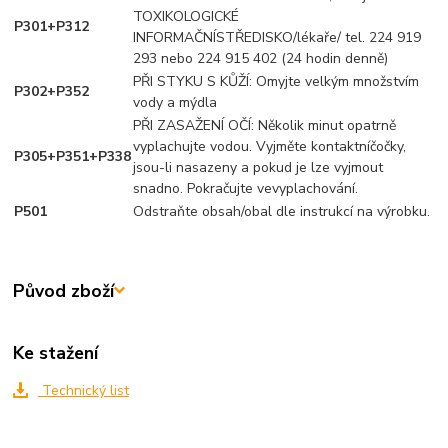
TOXIKOLOGICKÉ
P301+P312
INFORMAČNÍSTŘEDISKO/lékaře/ tel. 224 919
293 nebo 224 915 402 (24 hodin denně)
PŘI STYKU S KŮŽÍ: Omyjte velkým množstvím
P302+P352
vody a mýdla
PŘI ZASAŽENÍ OČÍ: Několik minut opatrně
vyplachujte vodou. Vyjměte kontaktníčočky,
P305+P351+P338
jsou-li nasazeny a pokud je lze vyjmout
snadno. Pokračujte vevyplachování.
P501
Odstraňte obsah/obal dle instrukcí na výrobku.
Původ zboží
Ke stažení
Technický list