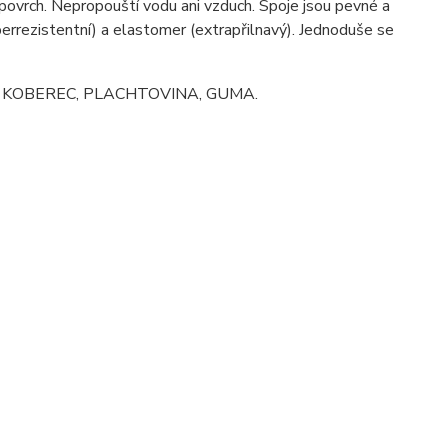
vrch. Nepropouští vodu ani vzduch. Spoje jsou pevné a
perrezistentní) a elastomer (extrapřilnavý). Jednoduše se
KA, KOBEREC, PLACHTOVINA, GUMA.