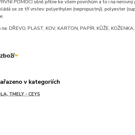
VNÍ POMOCI silně přilne ke všem povrchům a to i na nerovný po
kládá se ze tří vrstev: polyethylen (nepropustný), polyester (su
e.
ná na: DŘEVO, PLAST, KOV, KARTON, PAPÍR, KŮŽE, KOŽEN
zboží
zařazeno v kategoriích
DLA, TMELY - CEYS