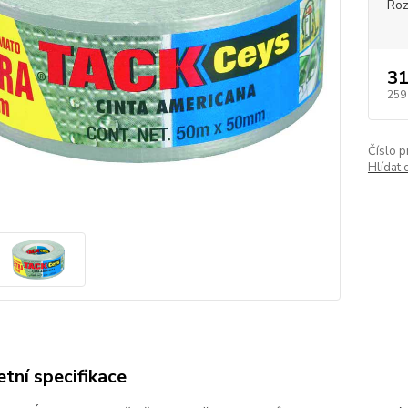
Ro
31
259
Číslo p
Hlídat 
tní specifikace