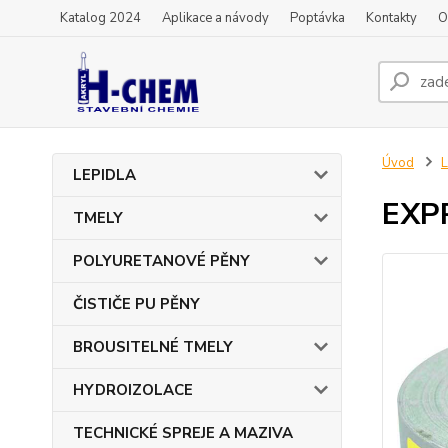
Katalog 2024
Aplikace a návody
Poptávka
Kontakty
O
Úvod
L
LEPIDLA
EXPR
TMELY
POLYURETANOVÉ PĚNY
ČISTIČE PU PĚNY
BROUSITELNÉ TMELY
HYDROIZOLACE
TECHNICKÉ SPREJE A MAZIVA