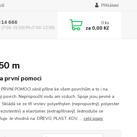
oží
Přihlášení
314 666
0
ks
za
0,00 Kč
(7:00-15:30) PA (7:00-12:00)
 50 m
a první pomoci
PRVNÍ POMOCI silně přilne ke všem povrchům a to i na
ý povrch. Nepropouští vodu ani vzduch. Spoje jsou pevné a
 Skládá se ze tří vrstev: polyethylen (nepropustný), polyester
rezistentní) a elastomer (extrapřilnavý). Jednoduše se
ňuje. Je vhodná na: DŘEVO, PLAST, KOV, ...
celý popis