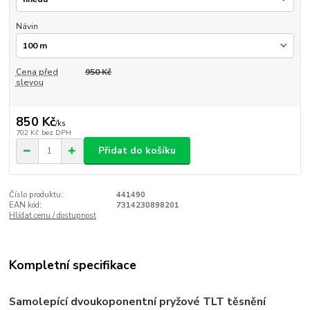
Návin
Cena před
950 Kč
slevou
850 Kč
/
ks
702 Kč
bez DPH
Přidat do košíku
Číslo produktu:
441490
EAN kód:
7314230898201
Hlídat cenu / dostupnost
Kompletní specifikace
Samolepící dvoukoponentní pryžové TLT těsnění