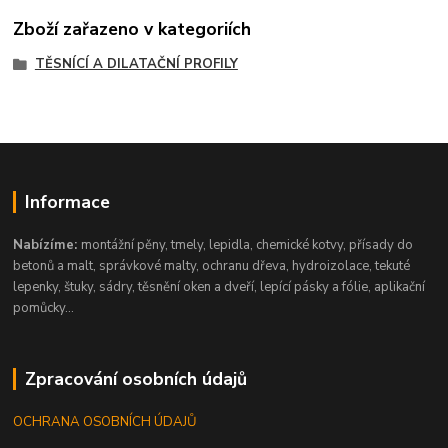
Zboží zařazeno v kategoriích
TĚSNÍCÍ A DILATAČNÍ PROFILY
Informace
Nabízíme:
montážní pěny, tmely, lepidla, chemické kotvy, přísady do
betonů a malt, správkové malty, ochranu dřeva, hydroizolace, tekuté
lepenky, štuky, sádry, těsnění oken a dveří, lepící pásky a fólie, aplikační
pomůcky...
Zpracování osobních údajů
OCHRANA OSOBNÍCH ÚDAJŮ