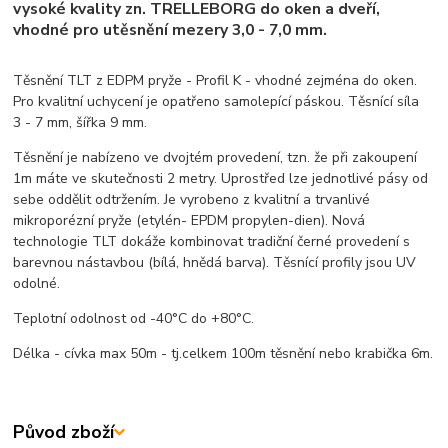
vysoké kvality zn. TRELLEBORG do oken a dveří,
vhodné pro utěsnění mezery 3,0 - 7,0 mm.
Těsnění TLT z EDPM pryže - Profil K - vhodné zejména do oken.
Pro kvalitní uchycení je opatřeno samolepící páskou. Těsnící síla
3 - 7 mm, šířka 9 mm.
Těsnění je nabízeno ve dvojtém provedení, tzn. že při zakoupení
1m máte ve skutečnosti 2 metry. Uprostřed lze jednotlivé pásy od
sebe oddělit odtržením. Je vyrobeno z kvalitní a trvanlivé
mikroporézní pryže (etylén- EPDM propylen-dien). Nová
technologie TLT dokáže kombinovat tradiční černé provedení s
barevnou nástavbou (bílá, hnědá barva). Těsnící profily jsou UV
odolné.
Teplotní odolnost od -40°C do +80°C.
Délka - cívka max 50m - tj.celkem 100m těsnění nebo krabička 6m.
Původ zboží