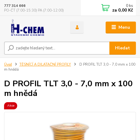
0
ks
777 314 666
za
0,00 Kč
PO-ČT (7:00-15:30) PA (7:00-12:00)
Menu
Hledat
Úvod
TĚSNÍCÍ A DILATAČNÍ PROFILY
D PROFIL TLT 3,0 - 7,0 mm x 100
m hnědá
D PROFIL TLT 3,0 - 7,0 mm x 100
m hnědá
Akce