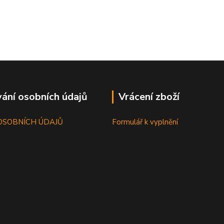
ání osobních údajů
Vrácení zboží
OSOBNÍCH ÚDAJŮ
Formulář k vyplnění