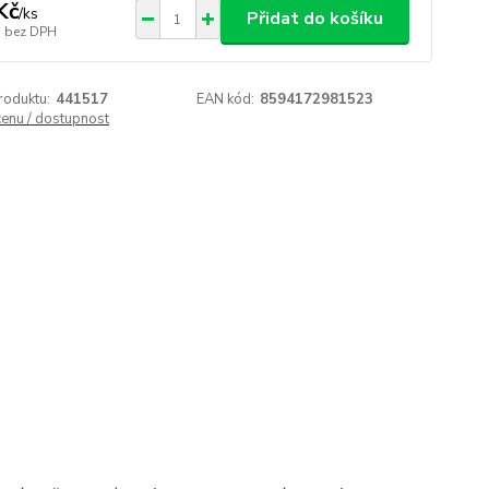
Kč
/
ks
Přidat do košíku
bez DPH
roduktu:
441517
EAN kód:
8594172981523
cenu / dostupnost