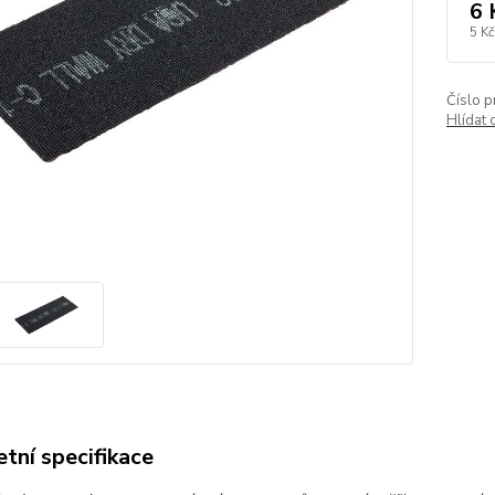
6 
5 Kč
Číslo p
Hlídat 
tní specifikace