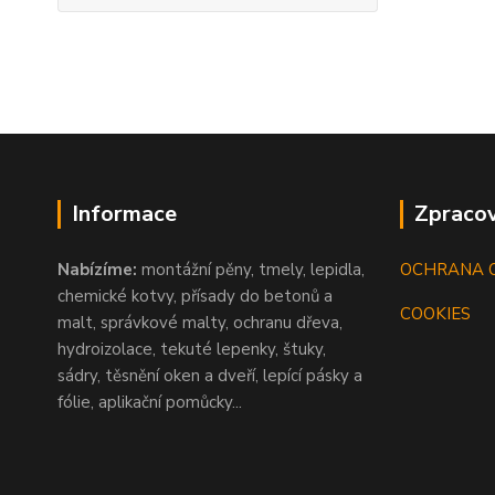
Informace
Zpracov
Nabízíme:
montážní pěny, tmely, lepidla,
OCHRANA 
chemické kotvy, přísady do betonů a
COOKIES
malt, správkové malty, ochranu dřeva,
hydroizolace, tekuté lepenky, štuky,
sádry, těsnění oken a dveří, lepící pásky a
fólie, aplikační pomůcky...