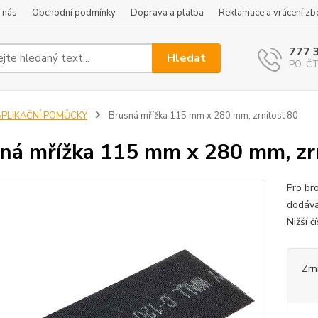
 nás
Obchodní podmínky
Doprava a platba
Reklamace a vrácení zb
777 
Hledat
PO-ČT 
APLIKAČNÍ POMŮCKY
Brusná mřížka 115 mm x 280 mm, zrnitost 80
ná mřížka 115 mm x 280 mm, zr
Pro br
dodávan
Nižší 
Zrn