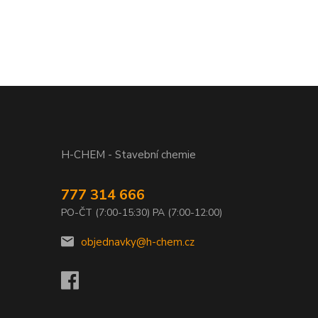
H-CHEM - Stavební chemie
777 314 666
PO-ČT (7:00-15:30) PA (7:00-12:00)
objednavky@h-chem.cz