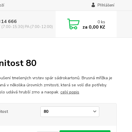
oží
Přihlášení
314 666
0
ks
za
0,00 Kč
(7:00-15:30) PA (7:00-12:00)
nitost 80
oušení tmelených vrstev spár sádrokartonů. Brusná mřížka je
á v několika úrovních zrnitosti, která se volí dle potřeby.
číslo udává hrubší zrno a naopak.
celý popis
itost