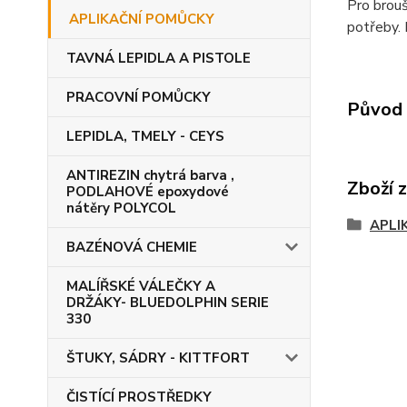
Pro brouš
APLIKAČNÍ POMŮCKY
potřeby. 
TAVNÁ LEPIDLA A PISTOLE
PRACOVNÍ POMŮCKY
Původ 
LEPIDLA, TMELY - CEYS
ANTIREZIN chytrá barva ,
Zboží 
PODLAHOVÉ epoxydové
nátěry POLYCOL
APLI
BAZÉNOVÁ CHEMIE
MALÍŘSKÉ VÁLEČKY A
DRŽÁKY- BLUEDOLPHIN SERIE
330
ŠTUKY, SÁDRY - KITTFORT
ČISTÍCÍ PROSTŘEDKY