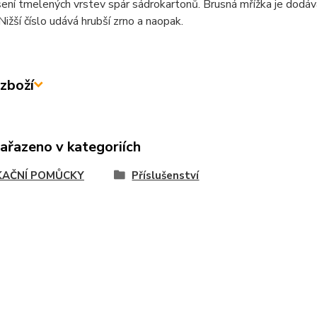
ení tmelených vrstev spár sádrokartonů. Brusná mřížka je dodávaná
Nižší číslo udává hrubší zrno a naopak.
zboží
zařazeno v kategoriích
KAČNÍ POMŮCKY
Příslušenství