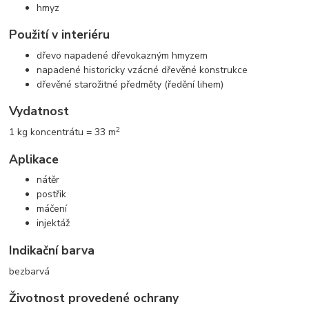
hmyz
Použití v interiéru
dřevo napadené dřevokazným hmyzem
napadené historicky vzácné dřevěné konstrukce
dřevěné starožitné předměty (ředění lihem)
Vydatnost
2
1 kg koncentrátu = 33 m
Aplikace
nátěr
postřik
máčení
injektáž
Indikační barva
bezbarvá
Životnost provedené ochrany