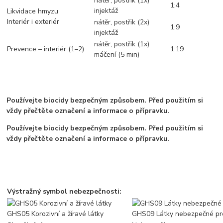
nátěr, postřik (1x)
1:4
injektáž
Likvidace hmyzu
Interiér i exteriér
nátěr, postřik (2x)
1:9
injektáž
nátěr, postřik (1x)
Prevence – interiér (1–2)
1:19
máčení (5 min)
Používejte biocidy bezpečným způsobem. Před použitím si
vždy přečtěte označení a informace o přípravku.
Používejte biocidy bezpečným způsobem. Před použitím si
vždy přečtěte označení a informace o přípravku.
Výstražný symbol nebezpečnosti:
GHS05 Korozivní a žíravé látky
GHS09 Látky nebezpečné pro 