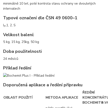
minimálně 10 let, poté kontrola stavu ochrany ve dvouletých
intervalech
Typové označení dle ČSN 49 0600–1
I
,1, 2, S
P
Velikost balení:
5 kg, 15 kg, 25kg, 50 kg
Doba použitelnosti
24 měsíců
Příklad ředění
Doporučená aplikace a ředění přípravku
ŘEDĚNÍ
OBLAST POUŽITÍ
METODA APLIKACE
KONCENTRÁT
BOCHEMIT®: