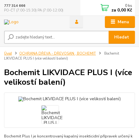
0
ks
777 314 666
za
0,00 Kč
PO-ČT (7:00-15:30) PA (7:00-12:00)
Menu
Hledat
Úvod
OCHRANA DŘEVA - DŘEVOSAN , BOCHEMIT
Bochemit
LIKVIDACE PLUS I (více velikostí balení)
Bochemit LIKVIDACE PLUS I (více
velikostí balení)
Bochemit Plus I je koncentrovaný kapalný insekticidní přípravek určený k