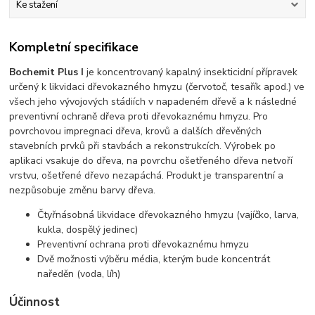
Ke stažení
Kompletní specifikace
Bochemit
Plus I
je koncentrovaný kapalný insekticidní přípravek
určený k likvidaci dřevokazného hmyzu (červotoč, tesařík apod.) ve
všech jeho vývojových stádiích v napadeném dřevě a k následné
preventivní ochraně dřeva proti dřevokaznému hmyzu. Pro
povrchovou impregnaci dřeva, krovů a dalších dřevěných
stavebních prvků při stavbách a rekonstrukcích. Výrobek po
aplikaci vsakuje do dřeva, na povrchu ošetřeného dřeva netvoří
vrstvu, ošetřené dřevo nezapáchá. Produkt je transparentní a
nezpůsobuje změnu barvy dřeva.
Čtyřnásobná likvidace dřevokazného hmyzu (vajíčko, larva,
kukla, dospělý jedinec)
Preventivní ochrana proti dřevokaznému hmyzu
Dvě možnosti výběru média, kterým bude koncentrát
naředěn (voda, líh)
Účinnost