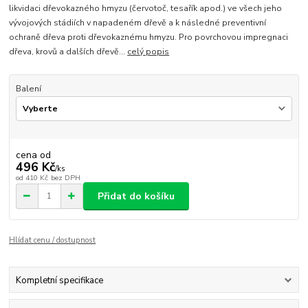
likvidaci dřevokazného hmyzu (červotoč, tesařík apod.) ve všech jeho
vývojových stádiích v napadeném dřevě a k následné preventivní
ochraně dřeva proti dřevokaznému hmyzu. Pro povrchovou impregnaci
dřeva, krovů a dalších dřevě...
celý popis
Balení
cena od
496 Kč
/
ks
od
410 Kč
bez DPH
Přidat do košíku
Hlídat cenu / dostupnost
Kompletní specifikace