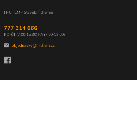
H-CHEM - Stavební chemie
777 314 666
PO-ČT (7:00-15:30) PA (7:00-12:00)
objednavky@h-chem.cz