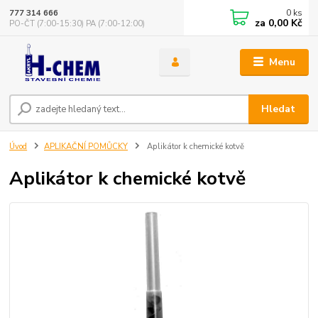
0
ks
777 314 666
za
0,00 Kč
PO-ČT (7:00-15:30) PA (7:00-12:00)
Menu
Hledat
Úvod
APLIKAČNÍ POMŮCKY
Aplikátor k chemické kotvě
Aplikátor k chemické kotvě