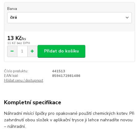
Barva
13 Kč
/
ks
11 Kč
bez DPH
Přidat do košíku
Číslo produktu:
441513
EAN kód:
8594172981486
Hlídat cenu / dostupnost
Kompletní specifikace
Náhradní mísící špičky pro opakované použití chemických kotev. Při
zatvrdnutí obou složek v aplikační trysce ji lehce nahradíte novou
– náhradní.