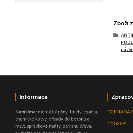
Zboží 
ANTIR
PODL
nátě
Informace
Zpracov
Nabízíme:
montážní pěny, tmely, lepidla,
OCHRANA 
chemické kotvy, přísady do betonů a
COOKIES
malt, správkové malty, ochranu dřeva,