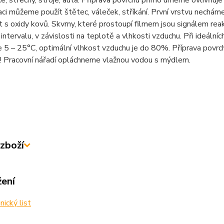
e, střechy, stroje, auta. Příprava povrchu přímo úměrně ovlivňuje
aci můžeme použít štětec, váleček, stříkání. První vrstvu nechám
 s oxidy kovů. Skvrny, které prostoupí filmem jsou signálem reak
 intervalu, v závislosti na teplotě a vlhkosti vzduchu. Při ideální
e 5 – 25°C, optimální vlhkost vzduchu je do 80%. Příprava povrch
! Pracovní nářadí opláchneme vlažnou vodou s mýdlem.
zboží
žení
ický list