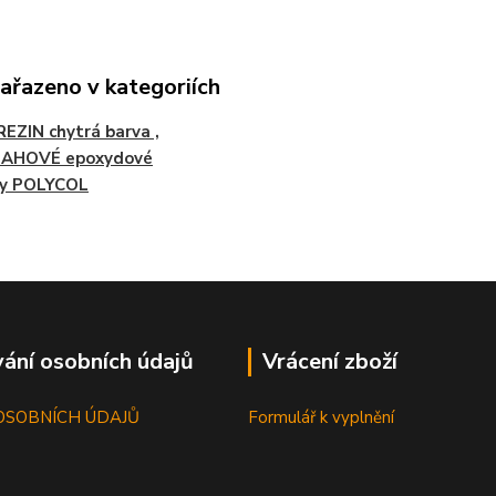
zařazeno v kategoriích
EZIN chytrá barva ,
AHOVÉ epoxydové
ry POLYCOL
ání osobních údajů
Vrácení zboží
OSOBNÍCH ÚDAJŮ
Formulář k vyplnění