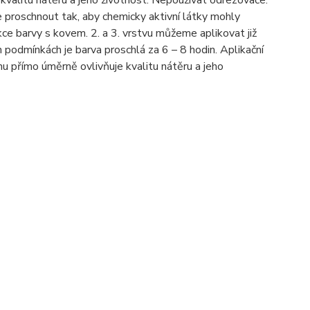
 kvalitu nátěru a jeho životnost. Nepoužívat odrezovače.
e proschnout tak, aby chemicky aktivní látky mohly
ce barvy s kovem. 2. a 3. vrstvu můžeme aplikovat již
ch podmínkách je barva proschlá za 6 – 8 hodin. Aplikační
u přímo úměrně ovlivňuje kvalitu nátěru a jeho