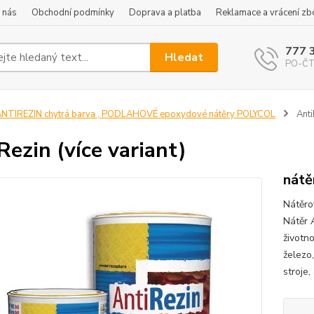
 nás
Obchodní podmínky
Doprava a platba
Reklamace a vrácení zb
777 
Hledat
PO-ČT 
NTIREZIN chytrá barva , PODLAHOVÉ epoxydové nátěry POLYCOL
Anti
Rezin (více variant)
nátě
Nátěro
Nátěr 
životn
železo,
stroje,