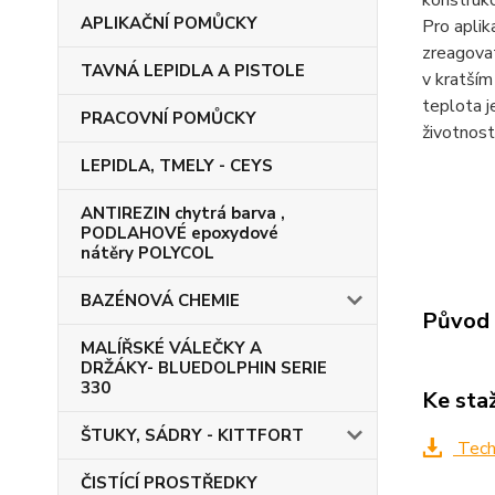
konstrukc
APLIKAČNÍ POMŮCKY
Pro aplik
zreagovat
TAVNÁ LEPIDLA A PISTOLE
v kratším
teplota j
PRACOVNÍ POMŮCKY
životnost
LEPIDLA, TMELY - CEYS
ANTIREZIN chytrá barva ,
PODLAHOVÉ epoxydové
nátěry POLYCOL
BAZÉNOVÁ CHEMIE
Původ 
MALÍŘSKÉ VÁLEČKY A
DRŽÁKY- BLUEDOLPHIN SERIE
330
Ke sta
ŠTUKY, SÁDRY - KITTFORT
Techn
ČISTÍCÍ PROSTŘEDKY