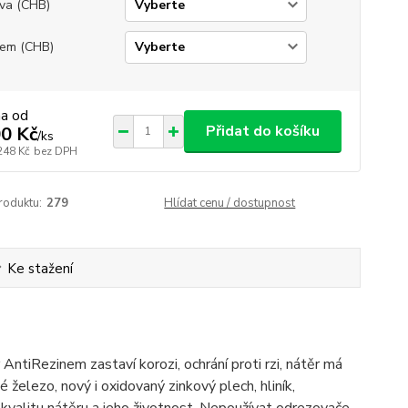
va (CHB)
em (CHB)
na od
Přidat do košíku
0 Kč
/
ks
248 Kč
bez DPH
roduktu:
279
Hlídat cenu / dostupnost
Ke stažení
AntiRezinem zastaví korozi, ochrání proti rzi, nátěr má
 železo, nový i oxidovaný zinkový plech, hliník,