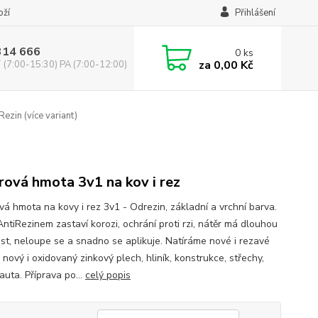
oží
Přihlášení
314 666
0
ks
za
0,00 Kč
(7:00-15:30) PA (7:00-12:00)
Rezin (více variant)
rová hmota 3v1 na kov i rez
vá hmota na kovy i rez 3v1 - Odrezin, základní a vrchní barva.
AntiRezinem zastaví korozi, ochrání proti rzi, nátěr má dlouhou
ost, neloupe se a snadno se aplikuje. Natíráme nové i rezavé
 nový i oxidovaný zinkový plech, hliník, konstrukce, střechy,
 auta. Příprava po...
celý popis