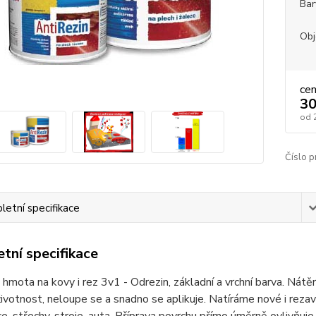
Bar
Obj
ce
30
od
Číslo p
etní specifikace
tní specifikace
hmota na kovy i rez 3v1 - Odrezin, základní a vrchní barva. Nátěr 
ivotnost, neloupe se a snadno se aplikuje. Natíráme nové i rezavé