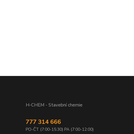
H-CHEM - Stavební chemie
777 314 666
PO-ČT (7:00-15:30) PA (7:00-12:00)