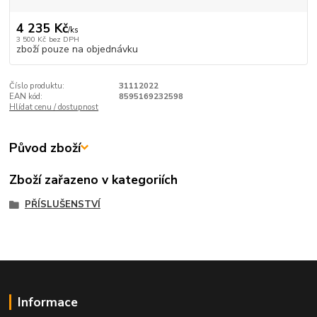
4 235 Kč
/
ks
3 500 Kč
bez DPH
zboží pouze na objednávku
Číslo produktu:
31112022
EAN kód:
8595169232598
Hlídat cenu / dostupnost
Původ zboží
Zboží zařazeno v kategoriích
PŘÍSLUŠENSTVÍ
Informace