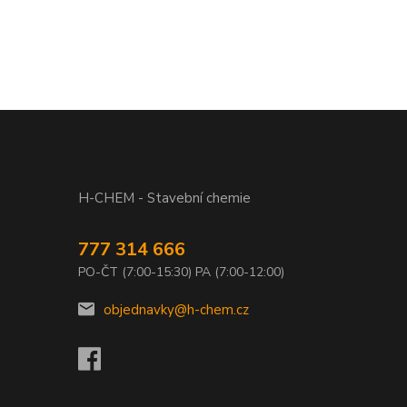
H-CHEM - Stavební chemie
777 314 666
PO-ČT (7:00-15:30) PA (7:00-12:00)
objednavky@h-chem.cz