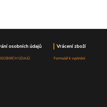
ání osobních údajů
Vrácení zboží
OSOBNÍCH ÚDAJŮ
Formulář k vyplnění