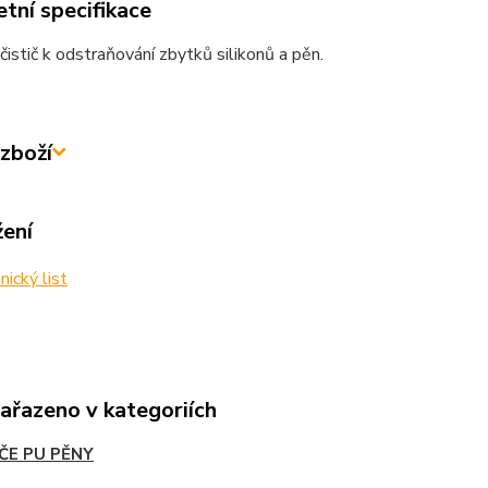
tní specifikace
 čistič k odstraňování zbytků silikonů a pěn.
zboží
žení
ický list
zařazeno v kategoriích
IČE PU PĚNY