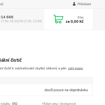
oží
Přihlášení
314 666
0
ks
za
0,00 Kč
(7:00-15:30) PA (7:00-12:00)
ální čistič
ní čistič k odstraňování zbytků silikonů a pěn.
celý popis
zboží pouze na objednávku
roduktu:
082
Hlídat cenu / dostupnost