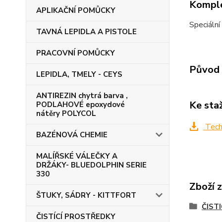
Komple
APLIKAČNÍ POMŮCKY
Speciální
TAVNÁ LEPIDLA A PISTOLE
PRACOVNÍ POMŮCKY
Původ 
LEPIDLA, TMELY - CEYS
ANTIREZIN chytrá barva ,
Ke sta
PODLAHOVÉ epoxydové
nátěry POLYCOL
Techn
BAZÉNOVÁ CHEMIE
MALÍŘSKÉ VÁLEČKY A
DRŽÁKY- BLUEDOLPHIN SERIE
330
Zboží 
ŠTUKY, SÁDRY - KITTFORT
ČIST
ČISTÍCÍ PROSTŘEDKY