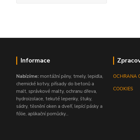
Informace
Zpracov
Nabízíme:
montážní pěny, tmely, lepidla,
OCHRANA 
chemické kotvy, přísady do betonů a
COOKIES
malt, správkové malty, ochranu dřeva,
hydroizolace, tekuté lepenky, štuky,
sádry, těsnění oken a dveří, lepící pásky a
fólie, aplikační pomůcky...