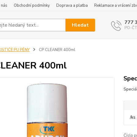
 nás
Obchodní podmínky
Doprava a platba
Reklamace a vrácení zb
777 
Hledat
PO-ČT 
ISTIČE PU PĚNY
CP CLEANER 400ml
CLEANER 400ml
Speci
Speciál
/
ks
Číslo p