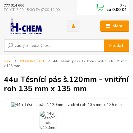
0
ks
777 314 666
za
0,00 Kč
PO-ČT (7:00-15:30) PA (7:00-12:00)
Menu
Hledat
Úvod
HYDROIZOLACE
44u Těsnící pás š.120mm - vnitřní roh 135 mm
x 135 mm
44u Těsnící pás š.120mm - vnitřní
roh 135 mm x 135 mm