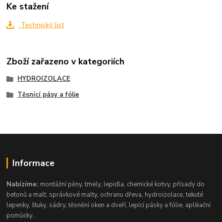
Ke stažení
Technický list
Zboží zařazeno v kategoriích
HYDROIZOLACE
Těsnící pásy a fólie
Informace
Nabízíme:
montážní pěny, tmely, lepidla, chemické kotvy, přísady do
betonů a malt, správkové malty, ochranu dřeva, hydroizolace, tekuté
lepenky, štuky, sádry, těsnění oken a dveří, lepící pásky a fólie, aplikační
pomůcky...