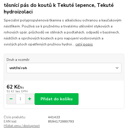
těsnící pás do koutů k Tekuté lepence, Tekuté
hydroizolaci
Speciální polypropylenová tkanina s alkalickou ochranou a kaučukovým
nástřikem. Používá se k pružnému a trvalému utěsnění stykových a
rohových spár, průchodů ve stěnách a podlahách, odpadů v bazénech,
nádržích a sprchových koutech a pro napojení vodorovných a
svislých ploch opatřených pružnou hydroi...
celý popis
Druh a rozměr
62 Kč
/
ks
51 Kč
bez DPH
Přidat do košíku
Číslo produktu:
441423
EAN kód:
8594172980793
Hlídat cenu / dostupnost