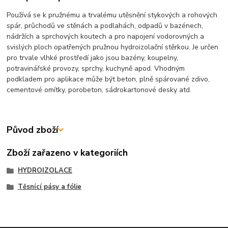
Používá se k pružnému a trvalému utěsnění stykových a rohových
spár, průchodů ve stěnách a podlahách, odpadů v bazénech,
nádržích a sprchových koutech a pro napojení vodorovných a
svislých ploch opatřených pružnou hydroizolační stěrkou. Je určen
pro trvale vlhké prostředí jako jsou bazény, koupelny,
potravinářské provozy, sprchy, kuchyně apod. Vhodným
podkladem pro aplikace může být beton, plně spárované zdivo,
cementové omítky, porobeton, sádrokartonové desky atd.
Původ zboží
Zboží zařazeno v kategoriích
HYDROIZOLACE
Těsnící pásy a fólie