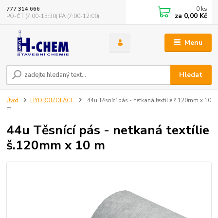
0
ks
777 314 666
za
0,00 Kč
PO-ČT (7:00-15:30) PA (7:00-12:00)
Menu
Hledat
Úvod
HYDROIZOLACE
44u Těsnící pás - netkaná textílie š.120mm x 10
m
44u Těsnící pás - netkaná textílie
š.120mm x 10 m