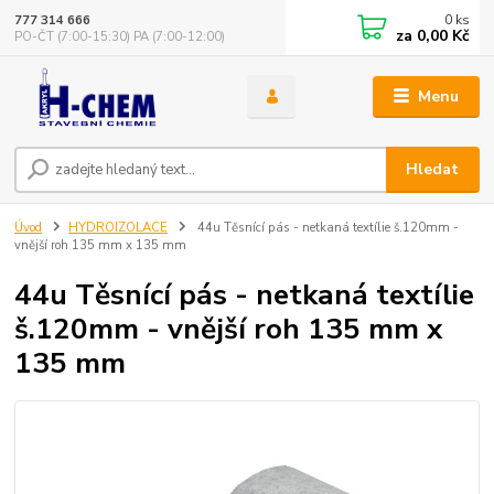
0
ks
777 314 666
za
0,00 Kč
PO-ČT (7:00-15:30) PA (7:00-12:00)
Menu
Hledat
Úvod
HYDROIZOLACE
44u Těsnící pás - netkaná textílie š.120mm -
vnější roh 135 mm x 135 mm
44u Těsnící pás - netkaná textílie
š.120mm - vnější roh 135 mm x
135 mm