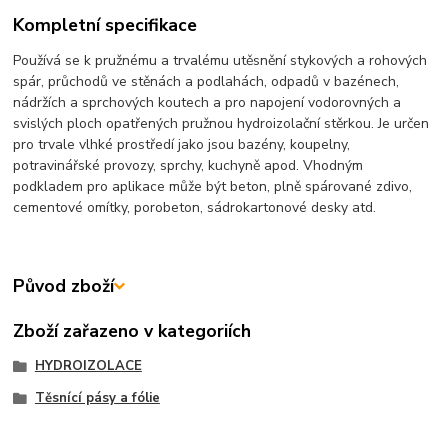
Kompletní specifikace
Používá se k pružnému a trvalému utěsnění stykových a rohových
spár, průchodů ve stěnách a podlahách, odpadů v bazénech,
nádržích a sprchových koutech a pro napojení vodorovných a
svislých ploch opatřených pružnou hydroizolační stěrkou. Je určen
pro trvale vlhké prostředí jako jsou bazény, koupelny,
potravinářské provozy, sprchy, kuchyně apod. Vhodným
podkladem pro aplikace může být beton, plně spárované zdivo,
cementové omítky, porobeton, sádrokartonové desky atd.
Původ zboží
Zboží zařazeno v kategoriích
HYDROIZOLACE
Těsnící pásy a fólie