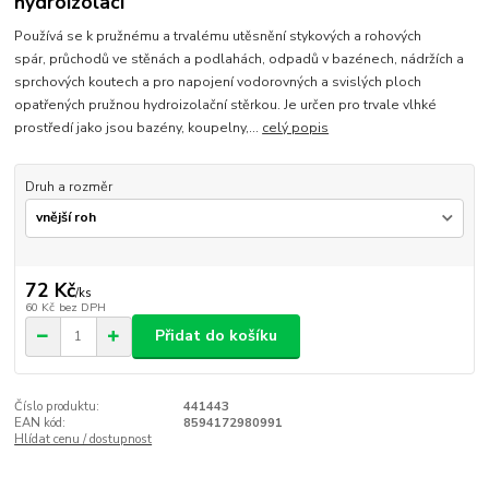
hydroizolaci
Používá se k pružnému a trvalému utěsnění stykových a rohových
spár, průchodů ve stěnách a podlahách, odpadů v bazénech, nádržích a
sprchových koutech a pro napojení vodorovných a svislých ploch
opatřených pružnou hydroizolační stěrkou. Je určen pro trvale vlhké
prostředí jako jsou bazény, koupelny,...
celý popis
Druh a rozměr
72 Kč
/
ks
60 Kč
bez DPH
Přidat do košíku
Číslo produktu:
441443
EAN kód:
8594172980991
Hlídat cenu / dostupnost