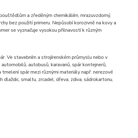
zpouštědlům a zředěným chemikáliím, mrazuvzdorný,
vrchy bez použití primeru. Nepůsobí korozivně na kovy a
ymer se vyznačuje vysokou přilnavostí k různým
ár. Ve stavebním a strojírenském průmyslu nebo v
ů automobilů, autobusů, karavanů, spár kontejnerů,
 a tmelení spár mezi různými materiály např. nerezové
h dlaždic, smaltu, zrcadel, dřeva, zdiva, sádrokartonu,