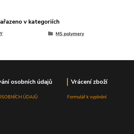
zařazeno v kategoriích
Y
MS polymery
ání osobních údajů
Vrácení zboží
OSOBNÍCH ÚDAJŮ
Formulář k vyplnění