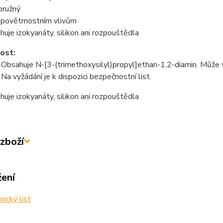
pružný
 povětrnostním vlivům
uje izokyanáty, silikon ani rozpouštědla
ost:
sahuje N-[3-(trimethoxysilyl)propyl]ethan-1,2-diamin. Může vy
 vyžádání je k dispozici bezpečnostní list.
uje izokyanáty, silikon ani rozpouštědla
zboží
žení
ický list