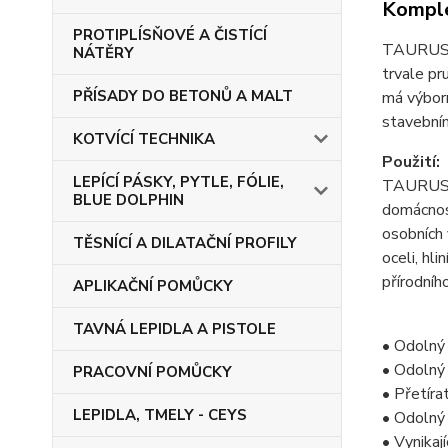
Komple
PROTIPLÍSŇOVÉ A ČISTÍCÍ
TAURUS M
NÁTĚRY
trvale pr
PŘÍSADY DO BETONŮ A MALT
má výborn
stavebním
KOTVÍCÍ TECHNIKA
Použití:
LEPÍCÍ PÁSKY, PYTLE, FÓLIE,
TAURUS M
BLUE DOLPHIN
domácnost
osobních 
TĚSNÍCÍ A DILATAČNÍ PROFILY
oceli, hl
přírodníh
APLIKAČNÍ POMŮCKY
TAVNÁ LEPIDLA A PISTOLE
• Odolný 
• Odolný
PRACOVNÍ POMŮCKY
• Přetíra
LEPIDLA, TMELY - CEYS
• Odolný
• Vynikaj