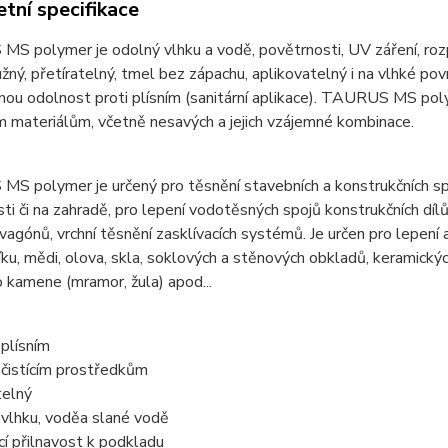
tní specifikace
S polymer je odolný vlhku a vodě, povětrnosti, UV záření, ro
užný, přetíratelný, tmel bez zápachu, aplikovatelný i na vlhké po
ou odolnost proti plísním (sanitární aplikace). TAURUS MS pol
 materiálům, včetně nesavých a jejich vzájemné kombinace.
S polymer je určený pro těsnění stavebních a konstrukčních sp
i či na zahradě, pro lepení vodotěsných spojů konstrukčních díl
vagónů, vrchní těsnění zasklívacích systémů. Je určen pro lepení
iníku, mědi, olova, skla, soklových a stěnových obkladů, keramickýc
o kamene (mramor, žula) apod...
plísním
 čistícím prostředkům
telný
 vlhku, voděa slané vodě
ící přilnavost k podkladu