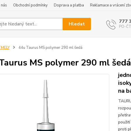
 nás
Obchodní podmínky
Doprava a platba
Reklamace a vrácení zb
777 
Hledat
PO-ČT 
TMELY
44u Taurus MS polymer 290 ml šedá
Taurus MS polymer 290 ml šedá
jedn
isok
na b
TAURUS
rozpou
přetír
použit
proti p