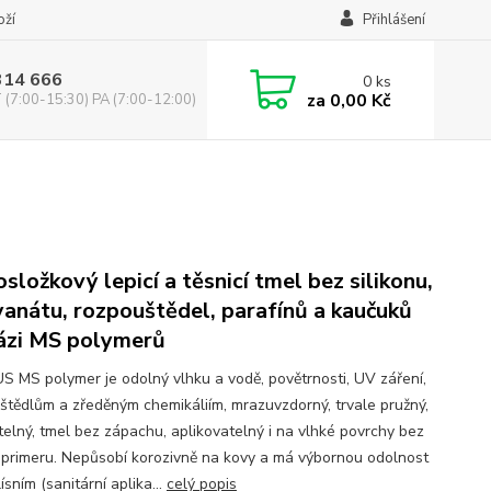
oží
Přihlášení
314 666
0
ks
za
0,00 Kč
(7:00-15:30) PA (7:00-12:00)
osložkový lepicí a těsnicí tmel bez silikonu,
yanátu, rozpouštědel, parafínů a kaučuků
ázi MS polymerů
 MS polymer je odolný vlhku a vodě, povětrnosti, UV záření,
štědlům a zředěným chemikáliím, mrazuvzdorný, trvale pružný,
atelný, tmel bez zápachu, aplikovatelný i na vlhké povrchy bez
í primeru. Nepůsobí korozivně na kovy a má výbornou odolnost
lísním (sanitární aplika...
celý popis