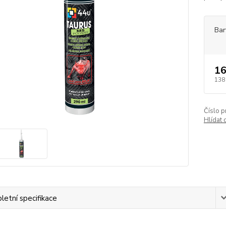
Bar
16
138
Číslo p
Hlídat 
etní specifikace