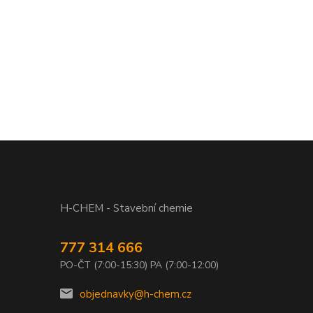
H-CHEM - Stavební chemie
777 314 666
PO-ČT (7:00-15:30) PA (7:00-12:00)
objednavky@h-chem.cz