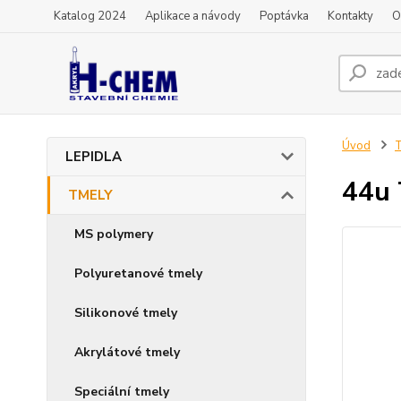
Katalog 2024
Aplikace a návody
Poptávka
Kontakty
O
Úvod
LEPIDLA
44u 
TMELY
MS polymery
Polyuretanové tmely
Silikonové tmely
Akrylátové tmely
Speciální tmely