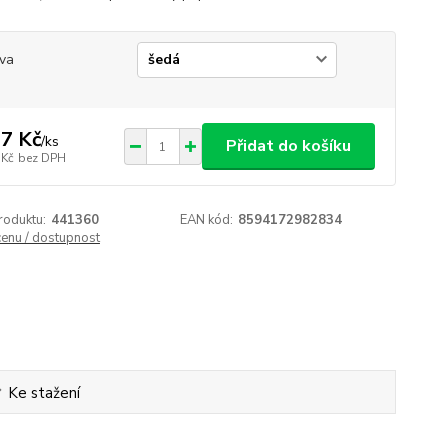
va
7 Kč
/
ks
Přidat do košíku
 Kč
bez DPH
roduktu:
441360
EAN kód:
8594172982834
cenu / dostupnost
Ke stažení