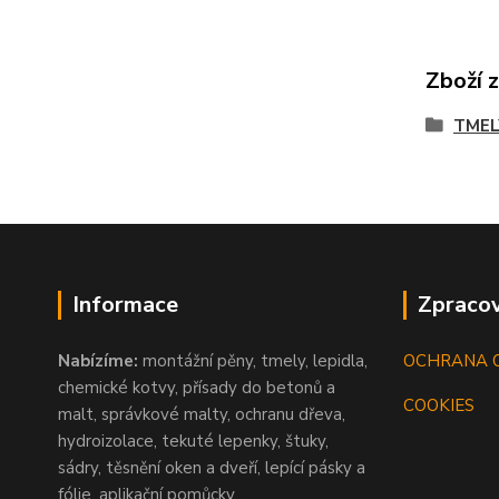
Zboží 
TMEL
Informace
Zpracov
Nabízíme:
montážní pěny, tmely, lepidla,
OCHRANA 
chemické kotvy, přísady do betonů a
COOKIES
malt, správkové malty, ochranu dřeva,
hydroizolace, tekuté lepenky, štuky,
sádry, těsnění oken a dveří, lepící pásky a
fólie, aplikační pomůcky...