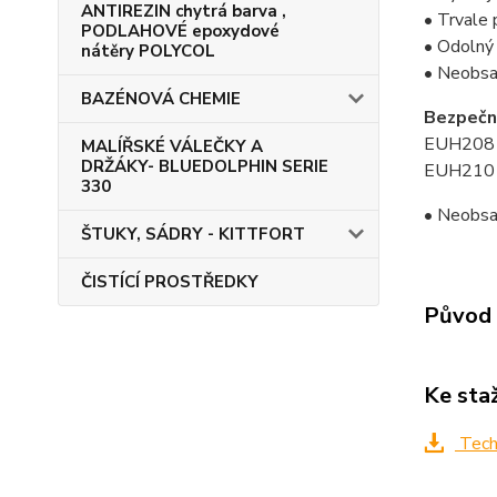
ANTIREZIN chytrá barva ,
• Trvale 
PODLAHOVÉ epoxydové
• Odolný
nátěry POLYCOL
• Neobsah
BAZÉNOVÁ CHEMIE
Bezpečn
EUH208 Ob
MALÍŘSKÉ VÁLEČKY A
DRŽÁKY- BLUEDOLPHIN SERIE
EUH210 Na
330
• Neobsah
ŠTUKY, SÁDRY - KITTFORT
ČISTÍCÍ PROSTŘEDKY
Původ 
Ke sta
Techn