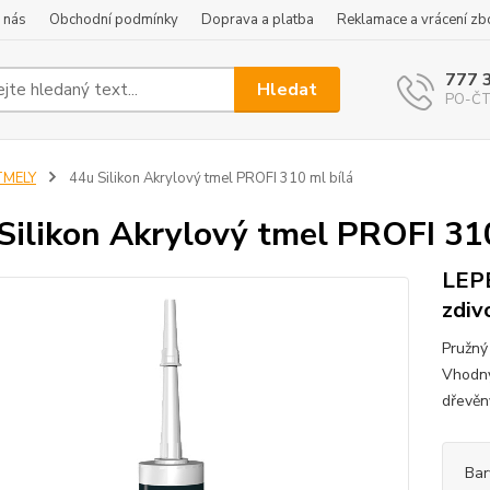
 nás
Obchodní podmínky
Doprava a platba
Reklamace a vrácení zb
777 
Hledat
PO-ČT 
TMELY
44u Silikon Akrylový tmel PROFI 310 ml bílá
Silikon Akrylový tmel PROFI 310
LEPE
zdiv
Pružný 
Vhodný
dřevěn
Bar