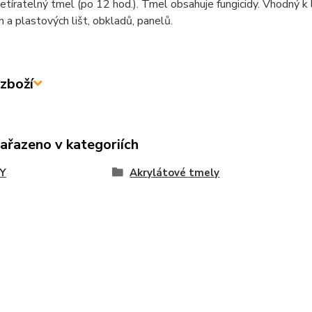
etíratelný tmel (po 12 hod.). Tmel obsahuje fungicidy. Vhodný k
 a plastových lišt, obkladů, panelů.
zboží
zařazeno v kategoriích
Y
Akrylátové tmely