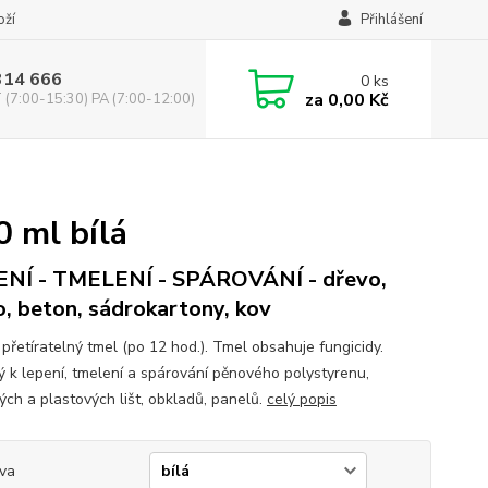
oží
Přihlášení
314 666
0
ks
za
0,00 Kč
(7:00-15:30) PA (7:00-12:00)
 ml bílá
NÍ - TMELENÍ - SPÁROVÁNÍ - dřevo,
o, beton, sádrokartony, kov
přetíratelný tmel (po 12 hod.). Tmel obsahuje fungicidy.
 k lepení, tmelení a spárování pěnového polystyrenu,
ých a plastových lišt, obkladů, panelů.
celý popis
va