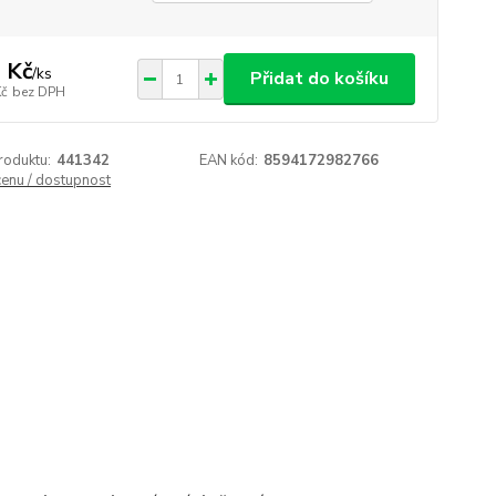
 Kč
/
ks
Přidat do košíku
Kč
bez DPH
roduktu:
441342
EAN kód:
8594172982766
cenu / dostupnost