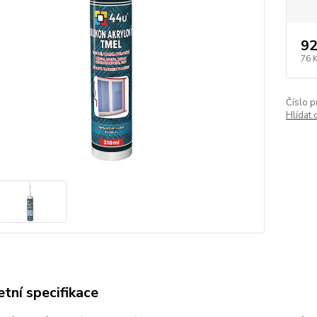
92
76 
Číslo p
Hlídat 
tní specifikace