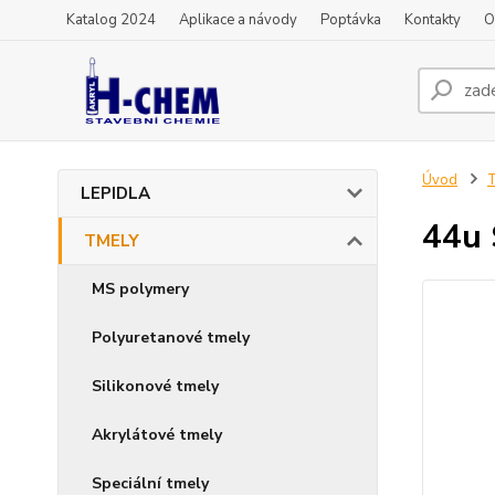
Katalog 2024
Aplikace a návody
Poptávka
Kontakty
O
Úvod
LEPIDLA
44u 
TMELY
MS polymery
Polyuretanové tmely
Silikonové tmely
Akrylátové tmely
Speciální tmely