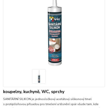
koupelny, kuchyně, WC, sprchy
SANITÁRNÍ SILIKON je jednosložkový acetátový silikonový tmel
s protiplísňovou přísadou pro tmelení a těsnění spár všude tam, kde