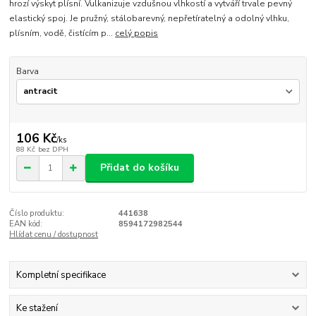
hrozí výskyt plísní. Vulkanizuje vzdušnou vlhkostí a vytváří trvale pevný
elastický spoj. Je pružný, stálobarevný, nepřetíratelný a odolný vlhku,
plísním, vodě, čistícím p...
celý popis
Barva
106 Kč
/
ks
88 Kč
bez DPH
Přidat do košíku
Číslo produktu:
441638
EAN kód:
8594172982544
Hlídat cenu / dostupnost
Kompletní specifikace
Ke stažení