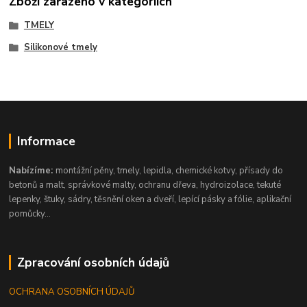
Zboží zařazeno v kategoriích
TMELY
Silikonové tmely
Informace
Nabízíme:
montážní pěny, tmely, lepidla, chemické kotvy, přísady do
betonů a malt, správkové malty, ochranu dřeva, hydroizolace, tekuté
lepenky, štuky, sádry, těsnění oken a dveří, lepící pásky a fólie, aplikační
pomůcky...
Zpracování osobních údajů
OCHRANA OSOBNÍCH ÚDAJŮ