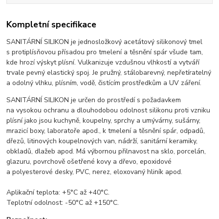
Kompletní specifikace
SANITÁRNÍ SILIKON je jednosložkový acetátový silikonový tmel
s protiplísňovou přísadou pro tmelení a těsnění spár všude tam,
kde hrozí výskyt plísní. Vulkanizuje vzdušnou vlhkostí a vytváří
trvale pevný elastický spoj. Je pružný, stálobarevný, nepřetíratelný
a odolný vlhku, plísním, vodě, čistícím prostředkům a UV záření.
SANITÁRNÍ SILIKON je určen do prostředí s požadavkem
na vysokou ochranu a dlouhodobou odolnost silikonu proti vzniku
plísní jako jsou kuchyně, koupelny, sprchy a umývárny, sušárny,
mrazicí boxy, laboratoře apod., k tmelení a těsnění spár, odpadů,
dřezů, litinových koupelnových van, nádrží, sanitární keramiky,
obkladů, dlažeb apod. Má výbornou přilnavost na sklo, porcelán,
glazuru, povrchově ošetřené kovy a dřevo, epoxidové
a polyesterové desky, PVC, nerez, eloxovaný hliník apod.
Aplikační teplota: +5°C až +40°C.
Teplotní odolnost: -50°C až +150°C.