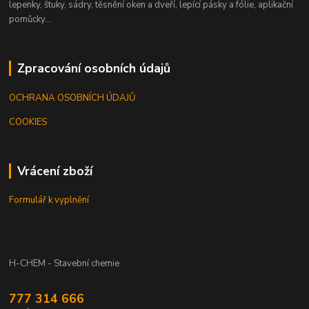
lepenky, štuky, sádry, těsnění oken a dveří, lepící pásky a fólie, aplikační
pomůcky...
Zpracování osobních údajů
OCHRANA OSOBNÍCH ÚDAJŮ
COOKIES
Vrácení zboží
Formulář k vyplnění
H-CHEM - Stavební chemie
777 314 666