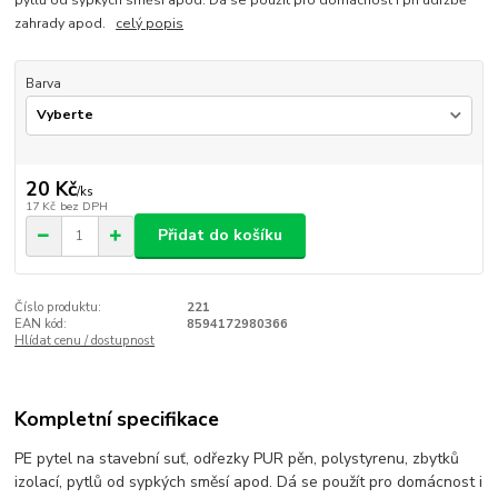
pytlů od sypkých směsí apod. Dá se použít pro domácnost i při údržbě
zahrady apod.
celý popis
Barva
20 Kč
/
ks
17 Kč
bez DPH
Přidat do košíku
Číslo produktu:
221
EAN kód:
8594172980366
Hlídat cenu / dostupnost
Kompletní specifikace
PE pytel na stavební suť, odřezky PUR pěn, polystyrenu, zbytků
izolací, pytlů od sypkých směsí apod. Dá se použít pro domácnost i