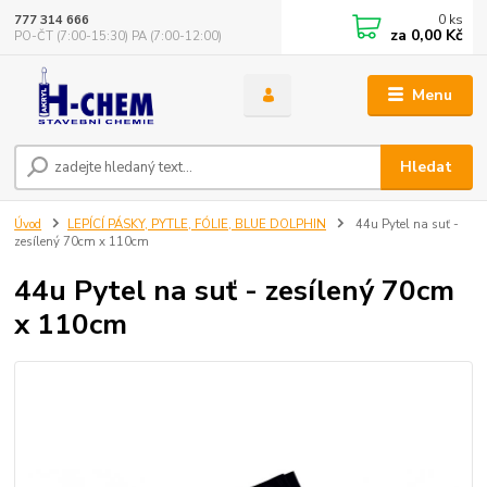
0
ks
777 314 666
za
0,00 Kč
PO-ČT (7:00-15:30) PA (7:00-12:00)
Menu
Hledat
Úvod
LEPÍCÍ PÁSKY, PYTLE, FÓLIE, BLUE DOLPHIN
44u Pytel na suť -
zesílený 70cm x 110cm
44u Pytel na suť - zesílený 70cm
x 110cm