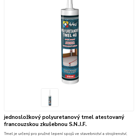
jednosložkový polyuretanový tmel atestovaný
francouzskou zkušebnou S.N.J.F.
Tmel je určený pro pružné lepení spojů ve stavebnictví a strojírenství,