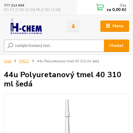
0
ks
777 314 666
za
0,00 Kč
PO-ČT (7:00-15:30) PA (7:00-12:00)
Menu
Hledat
Úvod
TMELY
44u Polyuretanový tmel 40 310 ml šedá
44u Polyuretanový tmel 40 310
ml šedá