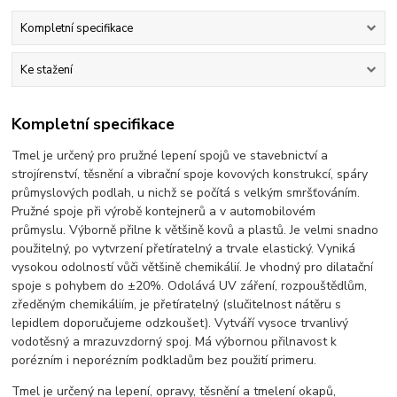
Kompletní specifikace
Ke stažení
Kompletní specifikace
Tmel je určený pro pružné lepení spojů ve stavebnictví a
strojírenství, těsnění a vibrační spoje kovových konstrukcí, spáry
průmyslových podlah, u nichž se počítá s velkým smršťováním.
Pružné spoje při výrobě kontejnerů a v automobilovém
průmyslu. Výborně přilne k většině kovů a plastů. Je velmi snadno
použitelný, po vytvrzení přetíratelný a trvale elastický. Vyniká
vysokou odolností vůči většině chemikálií. Je vhodný pro dilatační
spoje s pohybem do ±20%. Odolává UV záření, rozpouštědlům,
zředěným chemikáliím, je přetíratelný (slučitelnost nátěru s
lepidlem doporučujeme odzkoušet). Vytváří vysoce trvanlivý
vodotěsný a mrazuvzdorný spoj. Má výbornou přilnavost k
porézním i neporézním podkladům bez použití primeru.
Tmel je určený na lepení, opravy, těsnění a tmelení okapů,