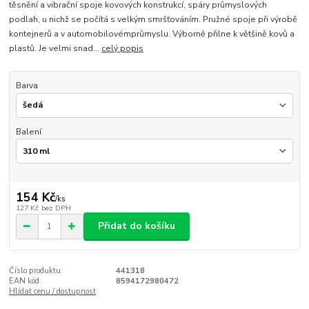
těsnění a vibrační spoje kovových konstrukcí, spáry průmyslových
podlah, u nichž se počítá s velkým smršťováním. Pružné spoje při výrobě
kontejnerů a v automobilovémprůmyslu. Výborně přilne k většině kovů a
plastů. Je velmi snad...
celý popis
Barva
Balení
154 Kč
/
ks
127 Kč
bez DPH
Přidat do košíku
Číslo produktu:
441318
EAN kód:
8594172980472
Hlídat cenu / dostupnost