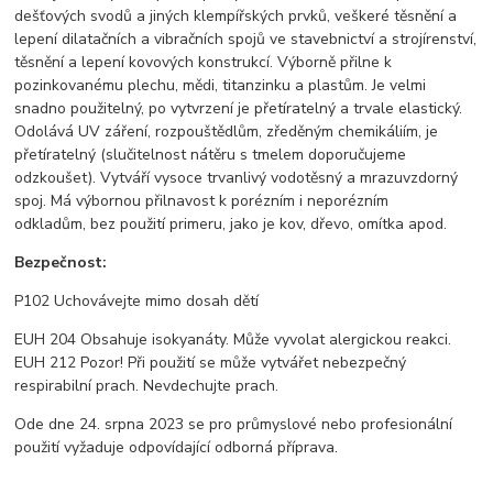
dešťových svodů a jiných klempířských prvků, veškeré těsnění a
lepení dilatačních a vibračních spojů ve stavebnictví a strojírenství,
těsnění a lepení kovových konstrukcí. Výborně přilne k
pozinkovanému plechu, mědi, titanzinku a plastům. Je velmi
snadno použitelný, po vytvrzení je přetíratelný a trvale elastický.
Odolává UV záření, rozpouštědlům, zředěným chemikáliím, je
přetíratelný (slučitelnost nátěru s tmelem doporučujeme
odzkoušet). Vytváří vysoce trvanlivý vodotěsný a mrazuvzdorný
spoj. Má výbornou přilnavost k porézním i neporézním
odkladům, bez použití primeru, jako je kov, dřevo, omítka apod.
Bezpečnost:
P102 Uchovávejte mimo dosah dětí
EUH 204 Obsahuje isokyanáty. Může vyvolat alergickou reakci.
EUH 212 Pozor! Při použití se může vytvářet nebezpečný
respirabilní prach. Nevdechujte prach.
Ode dne 24. srpna 2023 se pro průmyslové nebo profesionální
použití vyžaduje odpovídající odborná příprava.