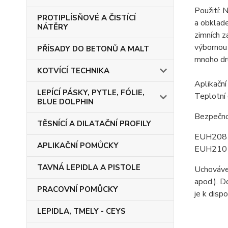
Použití: 
PROTIPLÍSŇOVÉ A ČISTÍCÍ
a obklade
NÁTĚRY
zimních z
výbornou 
PŘÍSADY DO BETONŮ A MALT
mnoho dru
KOTVÍCÍ TECHNIKA
Aplikační
LEPÍCÍ PÁSKY, PYTLE, FÓLIE,
Teplotní
BLUE DOLPHIN
Bezpečno
TĚSNÍCÍ A DILATAČNÍ PROFILY
EUH208 O
APLIKAČNÍ POMŮCKY
EUH210 Na
TAVNÁ LEPIDLA A PISTOLE
Uchovávej
apod.). D
PRACOVNÍ POMŮCKY
je k dispo
LEPIDLA, TMELY - CEYS