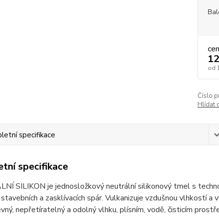
Bal
ce
12
od
Číslo p
Hlídat 
etní specifikace
tní specifikace
 SILIKON je jednosložkový neutrální silikonový tmel s technolog
 stavebních a zasklívacích spár. Vulkanizuje vzdušnou vlhkostí a vy
vný, nepřetíratelný a odolný vlhku, plísním, vodě, čisticím prost