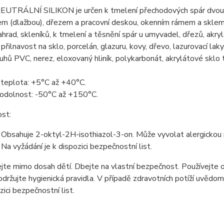
NEUTRÁLNÍ SILIKON je určen k tmelení přechodových spár dvou r
m (dlažbou), dřezem a pracovní deskou, okenním rámem a sklem, k
ahrad, skleníků, k tmelení a těsnění spár u umyvadel, dřezů, akr
přilnavost na sklo, porcelán, glazuru, kovy, dřevo, lazurovací l
hů PVC, nerez, eloxovaný hliník, polykarbonát, akrylátové sklo t
 teplota: +5°C až +40°C.
 odolnost: -50°C až +150°C.
st:
bsahuje 2-oktyl-2H-isothiazol-3-on. Může vyvolat alergickou r
 vyžádání je k dispozici bezpečnostní list.
te mimo dosah dětí. Dbejte na vlastní bezpečnost. Používejte oc
održujte hygienická pravidla. V případě zdravotních potíží uvěd
zici bezpečnostní list.