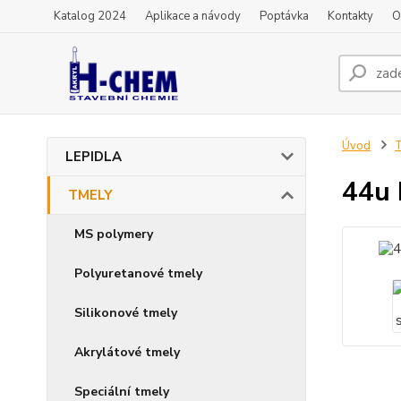
Katalog 2024
Aplikace a návody
Poptávka
Kontakty
O
Úvod
LEPIDLA
44u 
TMELY
MS polymery
Polyuretanové tmely
Silikonové tmely
Akrylátové tmely
Speciální tmely