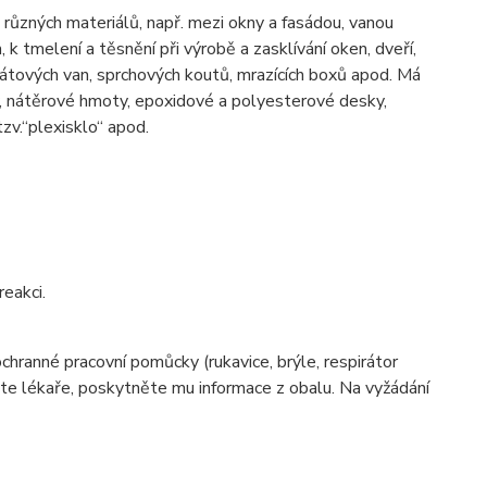
ůzných materiálů, např. mezi okny a fasádou, vanou
 tmelení a těsnění při výrobě a zasklívání oken, dveří,
ylátových van, sprchových koutů, mrazících boxů apod. Má
aky, nátěrové hmoty, epoxidové a polyesterové desky,
zv.“plexisklo“ apod.
eakci.
hranné pracovní pomůcky (rukavice, brýle, respirátor
omte lékaře, poskytněte mu informace z obalu. Na vyžádání