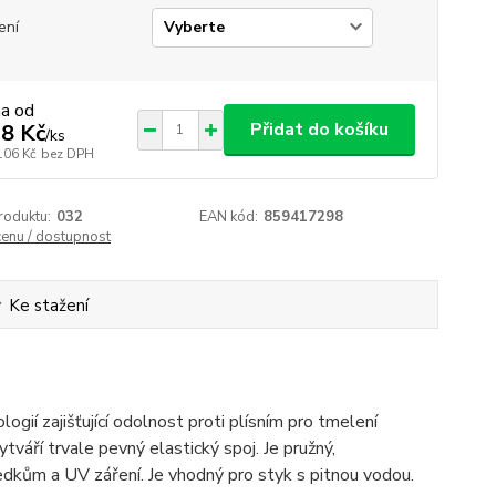
ení
na od
Přidat do košíku
8 Kč
/
ks
106 Kč
bez DPH
roduktu:
032
EAN kód:
859417298
cenu / dostupnost
Ke stažení
ií zajišťující odolnost proti plísním pro tmelení
tváří trvale pevný elastický spoj. Je pružný,
ředkům a UV záření. Je vhodný pro styk s pitnou vodou.