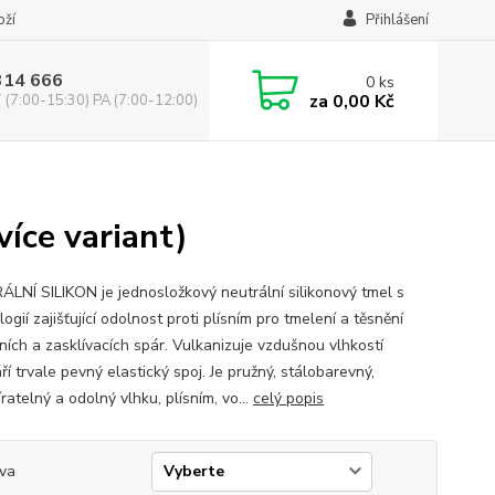
oží
Přihlášení
314 666
0
ks
za
0,00 Kč
(7:00-15:30) PA (7:00-12:00)
íce variant)
LNÍ SILIKON je jednosložkový neutrální silikonový tmel s
ogií zajišťující odolnost proti plísním pro tmelení a těsnění
ních a zasklívacích spár. Vulkanizuje vzdušnou vlhkostí
ří trvale pevný elastický spoj. Je pružný, stálobarevný,
ratelný a odolný vlhku, plísním, vo...
celý popis
va