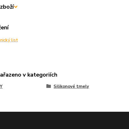
zboží
žení
ický list
zařazeno v kategoriích
Y
Silikonové tmely