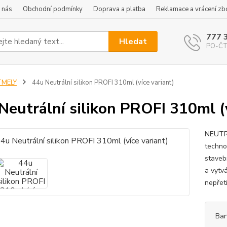
 nás
Obchodní podmínky
Doprava a platba
Reklamace a vrácení zb
777 
Hledat
PO-ČT 
TMELY
44u Neutrální silikon PROFI 310ml (více variant)
Neutrální silikon PROFI 310ml (v
NEUTRÁ
technol
staveb
a vytvá
nepřetí
Bar