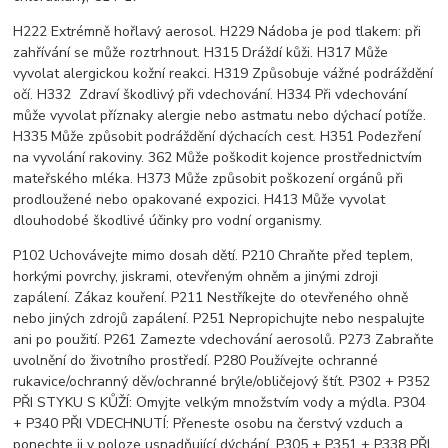
H222 Extrémně hořlavý aerosol. H229 Nádoba je pod tlakem: při
zahřívání se může roztrhnout. H315 Dráždí kůži. H317 Může
vyvolat alergickou kožní reakci. H319 Způsobuje vážné podráždění
očí. H332 Zdraví škodlivý při vdechování. H334 Při vdechování
může vyvolat příznaky alergie nebo astmatu nebo dýchací potíže.
H335 Může způsobit podráždění dýchacích cest. H351 Podezření
na vyvolání rakoviny. 362 Může poškodit kojence prostřednictvím
mateřského mléka. H373 Může způsobit poškození orgánů při
prodloužené nebo opakované expozici. H413 Může vyvolat
dlouhodobé škodlivé účinky pro vodní organismy.
P102 Uchovávejte mimo dosah dětí. P210 Chraňte před teplem,
horkými povrchy, jiskrami, otevřeným ohněm a jinými zdroji
zapálení. Zákaz kouření. P211 Nestříkejte do otevřeného ohně
nebo jiných zdrojů zapálení. P251 Nepropichujte nebo nespalujte
ani po použití. P261 Zamezte vdechování aerosolů. P273 Zabraňte
uvolnění do životního prostředí. P280 Používejte ochranné
rukavice/ochranný děv/ochranné brýle/obličejový štít. P302 + P352
PŘI STYKU S KŮŽÍ: Omyjte velkým množstvím vody a mýdla. P304
+ P340 PŘI VDECHNUTÍ: Přeneste osobu na čerstvý vzduch a
ponechte ji v poloze usnadňující dýchání. P305 + P351 + P338 PŘI