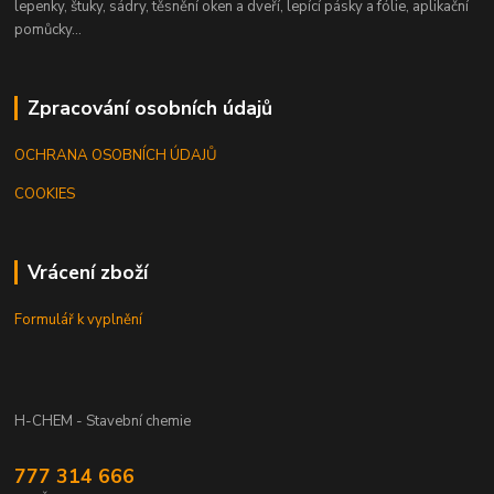
lepenky, štuky, sádry, těsnění oken a dveří, lepící pásky a fólie, aplikační
pomůcky...
Zpracování osobních údajů
OCHRANA OSOBNÍCH ÚDAJŮ
COOKIES
Vrácení zboží
Formulář k vyplnění
H-CHEM - Stavební chemie
777 314 666