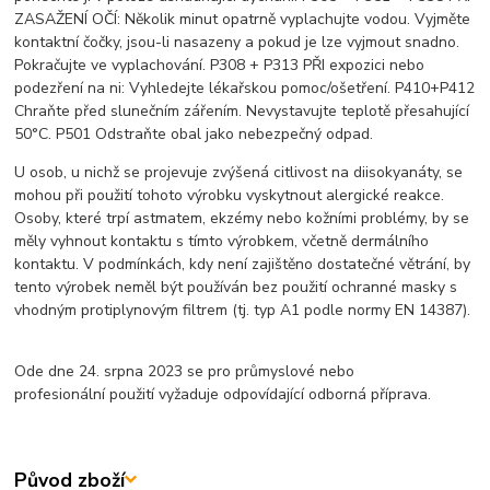
ZASAŽENÍ OČÍ: Několik minut opatrně vyplachujte vodou. Vyjměte
kontaktní čočky, jsou-li nasazeny a pokud je lze vyjmout snadno.
Pokračujte ve vyplachování. P308 + P313 PŘI expozici nebo
podezření na ni: Vyhledejte lékařskou pomoc/ošetření. P410+P412
Chraňte před slunečním zářením. Nevystavujte teplotě přesahující
50°C. P501 Odstraňte obal jako nebezpečný odpad.
U osob, u nichž se projevuje zvýšená citlivost na diisokyanáty, se
mohou při použití tohoto výrobku vyskytnout alergické reakce.
Osoby, které trpí astmatem, ekzémy nebo kožními problémy, by se
měly vyhnout kontaktu s tímto výrobkem, včetně dermálního
kontaktu. V podmínkách, kdy není zajištěno dostatečné větrání, by
tento výrobek neměl být používán bez použití ochranné masky s
vhodným protiplynovým filtrem (tj. typ A1 podle normy EN 14387).
Ode dne 24. srpna 2023 se pro průmyslové nebo
profesionální použití vyžaduje odpovídající odborná příprava.
Původ zboží