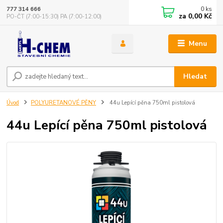
0
ks
777 314 666
za
0,00 Kč
PO-ČT (7:00-15:30) PA (7:00-12:00)
Menu
Hledat
Úvod
POLYURETANOVÉ PĚNY
44u Lepící pěna 750ml pistolová
44u Lepící pěna 750ml pistolová