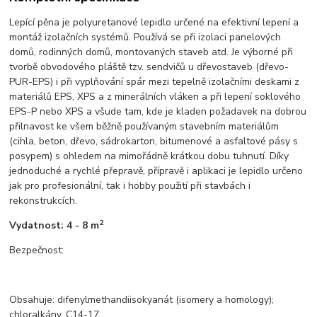
Lepící pěna je polyuretanové lepidlo určené na efektivní lepení a
montáž izolačních systémů. Používá se při izolaci panelových
domů, rodinných domů, montovaných staveb atd. Je výborné při
tvorbě obvodového pláště tzv. sendvičů u dřevostaveb (dřevo-
PUR-EPS) i při vyplňování spár mezi tepelně izolačními deskami z
materiálů EPS, XPS a z minerálních vláken a při lepení soklového
EPS-P nebo XPS a všude tam, kde je kladen požadavek na dobrou
přilnavost ke všem běžně používaným stavebním materiálům
(cihla, beton, dřevo, sádrokarton, bitumenové a asfaltové pásy s
posypem) s ohledem na mimořádně krátkou dobu tuhnutí. Díky
jednoduché a rychlé přepravě, přípravě i aplikaci je lepidlo určeno
jak pro profesionální, tak i hobby použití při stavbách i
rekonstrukcích.
2
Vydatnost: 4 - 8 m
Bezpečnost:
Obsahuje: difenylmethandiisokyanát (isomery a homology);
chloralkány, C14-17