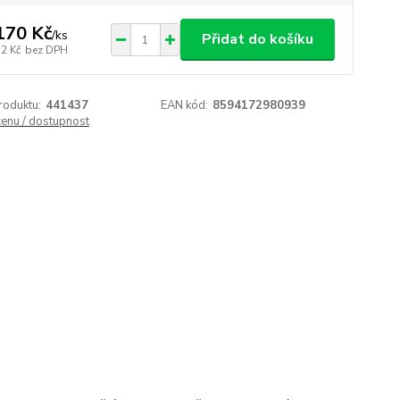
170 Kč
/
ks
Přidat do košíku
52 Kč
bez DPH
roduktu:
441437
EAN kód:
8594172980939
cenu / dostupnost