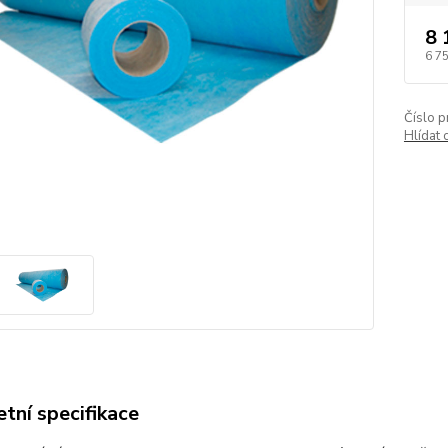
8 
6 7
Číslo p
Hlídat 
tní specifikace