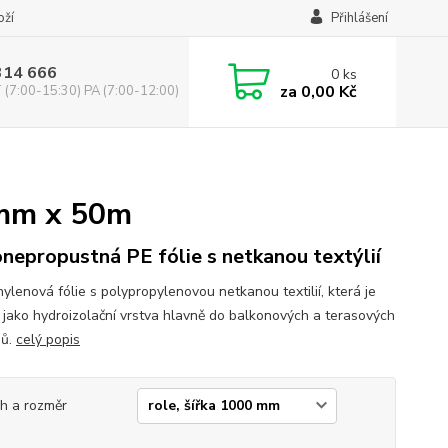
oží
Přihlášení
314 666
0
ks
za
0,00 Kč
(7:00-15:30) PA (7:00-12:00)
0mm x 50m
nepropustná PE fólie s netkanou textýlií
ylenová fólie s polypropylenovou netkanou textilií, která je
 jako hydroizolační vrstva hlavně do balkonových a terasových
mů.
celý popis
h a rozměr