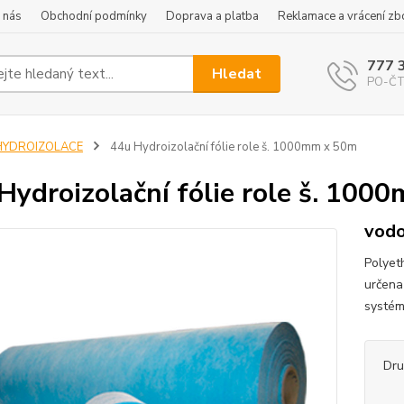
 nás
Obchodní podmínky
Doprava a platba
Reklamace a vrácení zb
777 
Hledat
PO-ČT 
HYDROIZOLACE
44u Hydroizolační fólie role š. 1000mm x 50m
Hydroizolační fólie role š. 100
vodo
Polyeth
určena
systé
Dru