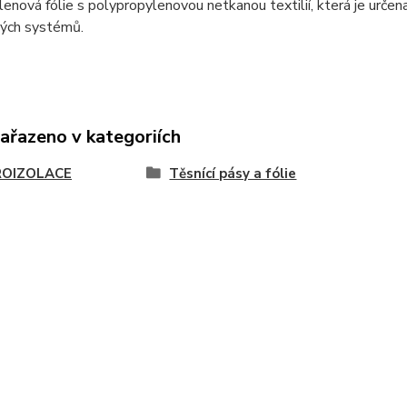
enová fólie s polypropylenovou netkanou textilií, která je určen
vých systémů.
zařazeno v kategoriích
OIZOLACE
Těsnící pásy a fólie