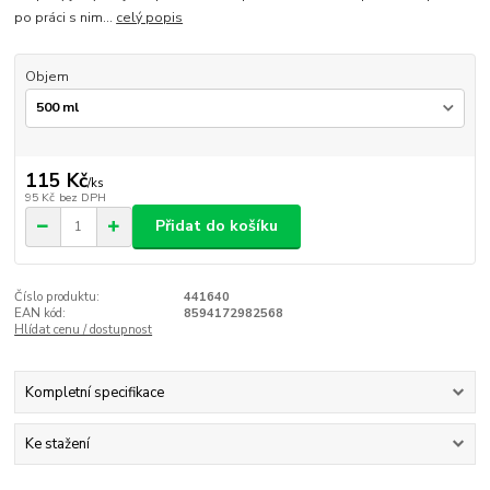
po práci s nim...
celý popis
Objem
115 Kč
/
ks
95 Kč
bez DPH
Přidat do košíku
Číslo produktu:
441640
EAN kód:
8594172982568
Hlídat cenu / dostupnost
Kompletní specifikace
Ke stažení