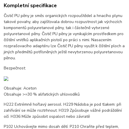
Kompletní specifikace
Čistič PU pěny je směs organických rozpouštědel a hnacího plynu
takové povahy, aby zajišťovala dobrou rozpustnost jak výchozích
komponentů polyuretanové pěny, tak i částečně vytvrzené
polyuretanové pěny. Čistič PU pěny je vynikajícím prostředkem pro
čištění vnitřků aplikačních pistolí po práci s nimi. Nasazením
rozprašovacího adaptéru lze Čistič PU pěny využít k čištění ploch a
jiných předmětů potřísněných ještě nevytvrzenou polyuretanovou
pěnou.
Bezpečnost:
Obsahuje: Aceton
Obsahuje >=30 % alifatických uhlovodíků
H222 Extrémně hořlavý aerosol. H229 Nádoba je pod tlakem: při
zahřívání se může roztrhnout. H319 Způsobuje vážné podráždění
očí. H336 Může způsobit ospalost nebo závratě
P102 Uchovávejte mimo dosah dětí. P210 Chraňte před teplem,