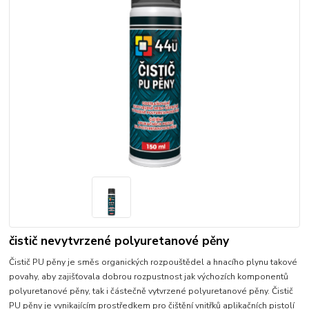
čistič nevytvrzené polyuretanové pěny
Čistič PU pěny je směs organických rozpouštědel a hnacího plynu takové
povahy, aby zajišťovala dobrou rozpustnost jak výchozích komponentů
polyuretanové pěny, tak i částečně vytvrzené polyuretanové pěny. Čistič
PU pěny je vynikajícím prostředkem pro čištění vnitřků aplikačních pistolí