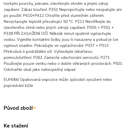
horkými povrchy, jiskrami, otevřeným ohněm a jinými zdroji
zapálení. Zákaz kouření. P251 Nepropichujte nebo nespalujte ani
po použití. P410+P412 Chraňte před slunečním zářením.
Nevystavujte teplotě přesahující 50 °C. P211 Nestříkejte do
otevřeného ohně nebo jiných zdrojů zapálení. P305 + P351 +
P338 PŘI ZASAŽENÍ OČÍ: Několik minut opatrně vyplachujte
vodou. Vyjměte kontaktní čočky, jsou-li nasazeny a pokud je lze
vyjmout snadno. Pokračujte ve vyplachování. P337 + P313
Přetrvává-li podráždění očí: Vyhledejte lékařskou
pomoc/ošetření. P261 Zamezte vdechování aerosolů. P271
Používejte pouze venku nebo v dobře větraných prostorách. P501
Odstraňte obal jako nebezpečný odpad
EUH066 Opakovaná expozice může způsobit vysušení nebo
popraskání kůže
Původ zboží
Ke stažení