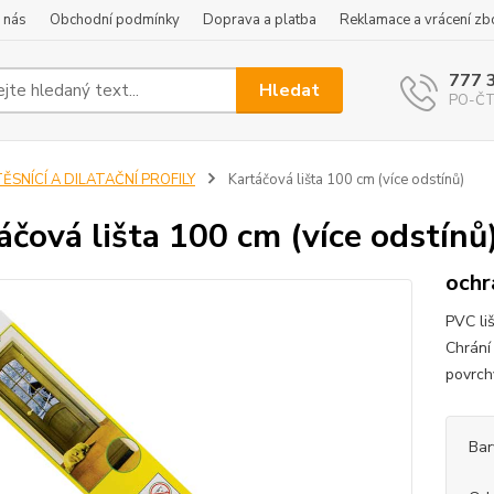
 nás
Obchodní podmínky
Doprava a platba
Reklamace a vrácení zb
777 
Hledat
PO-ČT 
ĚSNÍCÍ A DILATAČNÍ PROFILY
Kartáčová lišta 100 cm (více odstínů)
áčová lišta 100 cm (více odstínů
ochr
PVC li
Chrání
povrch
Bar