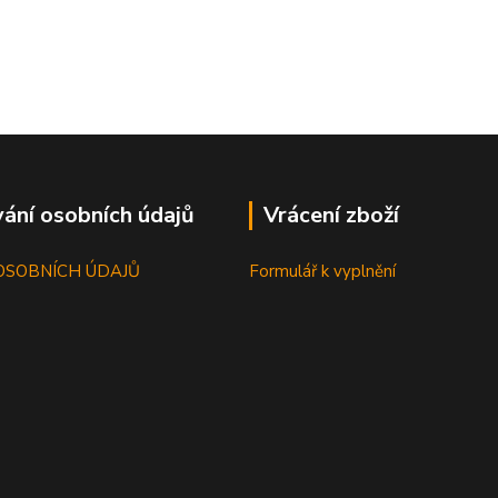
ání osobních údajů
Vrácení zboží
OSOBNÍCH ÚDAJŮ
Formulář k vyplnění