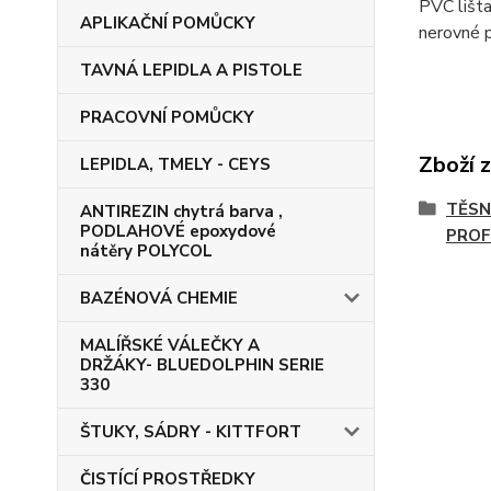
PVC lišta
APLIKAČNÍ POMŮCKY
nerovné p
TAVNÁ LEPIDLA A PISTOLE
PRACOVNÍ POMŮCKY
Zboží 
LEPIDLA, TMELY - CEYS
TĚSN
ANTIREZIN chytrá barva ,
PODLAHOVÉ epoxydové
PROF
nátěry POLYCOL
BAZÉNOVÁ CHEMIE
MALÍŘSKÉ VÁLEČKY A
DRŽÁKY- BLUEDOLPHIN SERIE
330
ŠTUKY, SÁDRY - KITTFORT
ČISTÍCÍ PROSTŘEDKY