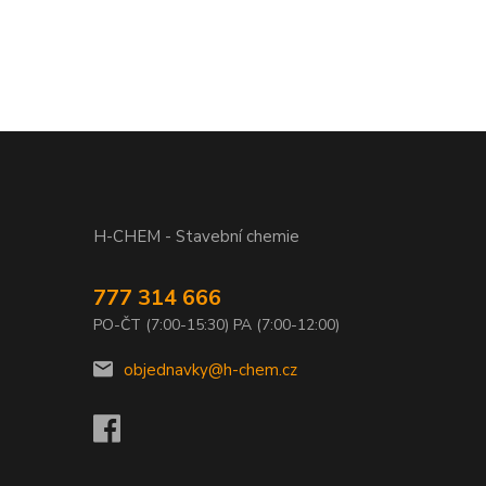
H-CHEM - Stavební chemie
777 314 666
PO-ČT (7:00-15:30) PA (7:00-12:00)
objednavky@h-chem.cz