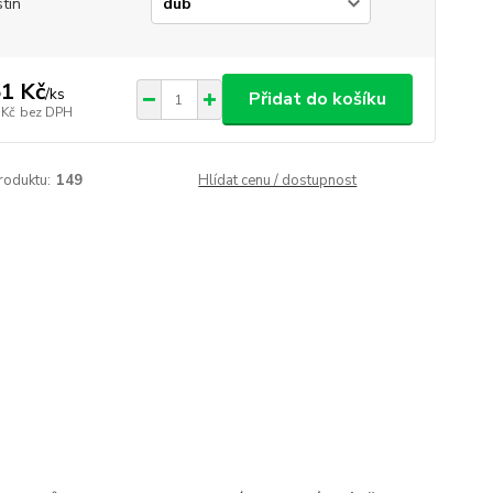
tín
1 Kč
/
ks
Přidat do košíku
 Kč
bez DPH
roduktu:
149
Hlídat cenu / dostupnost