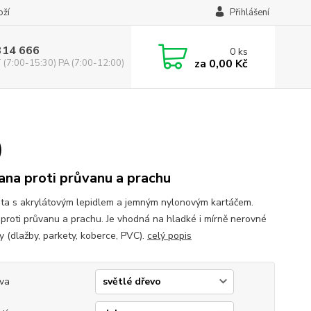
oží
Přihlášení
314 666
0
ks
za
0,00 Kč
(7:00-15:30) PA (7:00-12:00)
)
ana proti průvanu a prachu
šta s akrylátovým lepidlem a jemným nylonovým kartáčem.
 proti průvanu a prachu. Je vhodná na hladké i mírně nerovné
y (dlažby, parkety, koberce, PVC).
celý popis
va