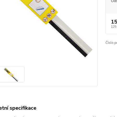
Ods
15
125
Číslo p
tní specifikace