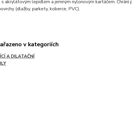
 s akrylátovým lepidlem a jemným nylonovým kartáčem. Chrání pro
ovrchy (dlažby, parkety, koberce, PVC).
zařazeno v kategoriích
ÍCÍ A DILATAČNÍ
ILY