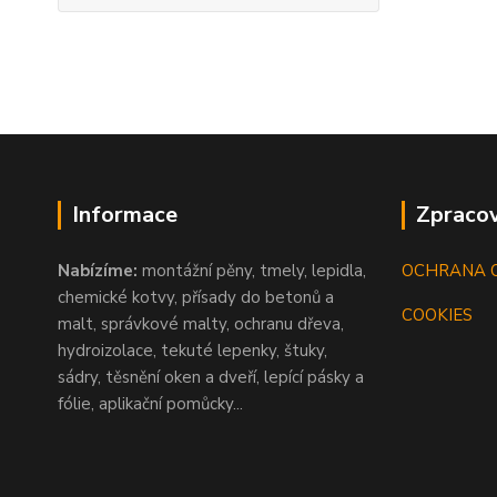
Informace
Zpracov
Nabízíme:
montážní pěny, tmely, lepidla,
OCHRANA 
chemické kotvy, přísady do betonů a
COOKIES
malt, správkové malty, ochranu dřeva,
hydroizolace, tekuté lepenky, štuky,
sádry, těsnění oken a dveří, lepící pásky a
fólie, aplikační pomůcky...